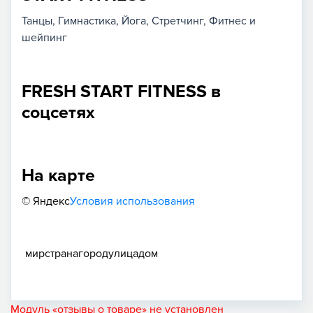
Танцы
Гимнастика
Йога
Стретчинг
Фитнес и
шейпинг
FRESH START FITNESS в
соцсетях
На карте
© Яндекс
Условия использования
мир
страна
город
улица
дом
Модуль «отзывы о товаре» не установлен