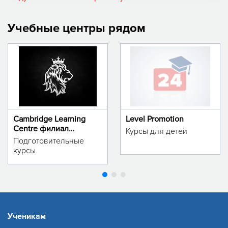
Учебные центры рядом
Cambridge Learning
Level Promotion
Centre филиал
Курсы для детей
м.Тинчлик
Подготовительные
курсы
Ученикам