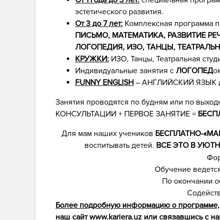
От 1 года до 3 лет:
специальная программ
эстетического развития.
От 3 до 7 лет:
Комплексная программа по
ПИСЬМО, МАТЕМАТИКА, РАЗВИТИЕ РЕ
ЛОГОПЕДИЯ, ИЗО, ТАНЦЫ, ТЕАТРАЛЬ
КРУЖКИ:
ИЗО, Танцы, Театральная студ
Индивидуальные занятия с
ЛОГОПЕД
о
FUNNY ENGLISH
– АНГЛИЙСКИЙ ЯЗЫК дл
Занятия проводятся по будням или по выхо
КОНСУЛЬТАЦИИ + ПЕРВОЕ ЗАНЯТИЕ =
БЕСП
Для мам наших учеников
БЕСПЛАТНО-«МА
воспитывать детей.
ВСЕ ЭТО В УЮТ
Фор
Обучение ведется
По окончании о
Содейств
Более подробную информацию о программе, д
наш сайт www.kariera.uz или связавшись с н