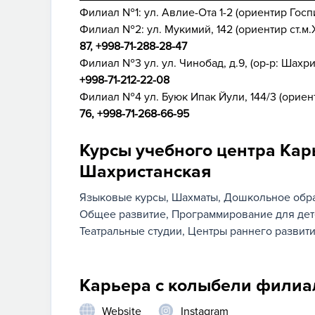
Филиал №1: ул. Авлие-Ота 1-2 (ориентир Госп
Филиал №2: ул. Мукимий, 142 (ориентир ст.м.
87, +998-71-288-28-47
Филиал №3 ул. ул. Чинобад, д.9, (ор-р: Шахри
+998-71-212-22-08
Филиал №4 ул. Буюк Ипак Йули, 144/3 (ориенти
76, +998-71-268-66-95
Курсы учебного центра Ка
Шахристанская
Языковые курсы
Шахматы
Дошкольное обр
Общее развитие
Программирование для дет
Театральные студии
Центры раннего развити
Карьера с колыбели филиа
Website
Instagram