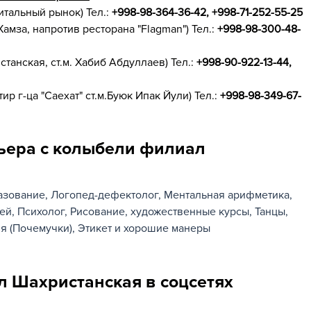
итальный рынок) Тел.:
+998-98-364-36-42, +998-71-252-55-25
Хамза, напротив ресторана "Flagman") Тел.:
+998-98-300-48-
станская, ст.м. Хабиб Абдуллаев) Тел.:
+998-90-922-13-44,
р г-ца "Саехат" ст.м.Буюк Ипак Йули) Тел.:
+998-98-349-67-
рьера с колыбели филиал
азование
Логопед-дефектолог
Ментальная арифметика
ей
Психолог
Рисование, художественные курсы
Танцы
я (Почемучки)
Этикет и хорошие манеры
л Шахристанская в соцсетях