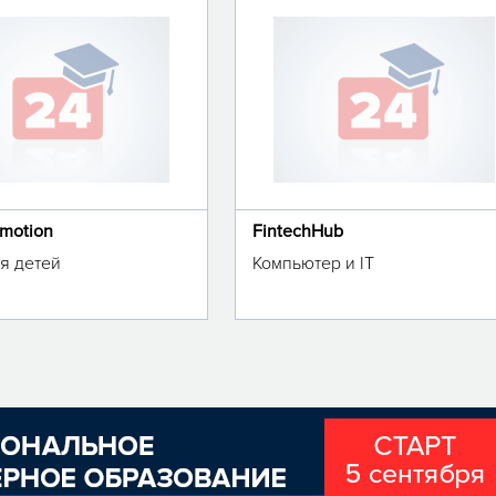
omotion
FintechHub
я детей
Компьютер и IT