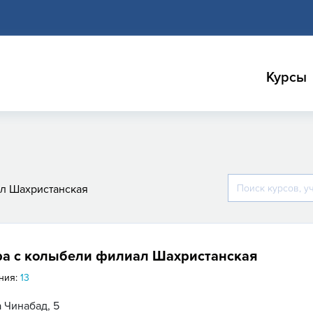
Курсы
л Шахристанская
ра с колыбели филиал Шахристанская
ния:
13
 Чинабад, 5