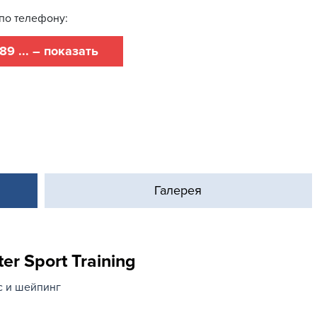
по телефону:
89 ... – показать
Галерея
r Sport Training
с и шейпинг