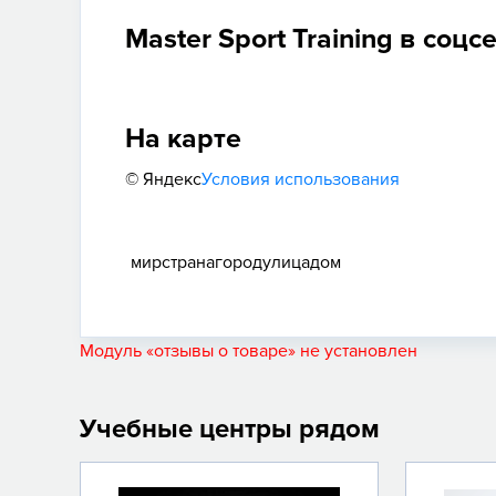
Master Sport Training в соцс
На карте
© Яндекс
Условия использования
мир
страна
город
улица
дом
Модуль «отзывы о товаре» не установлен
Учебные центры рядом