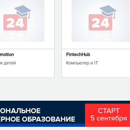
omotion
FintechHub
я детей
Компьютер и IT