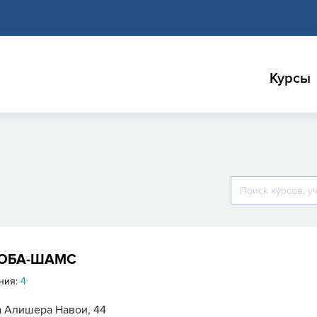
Курсы
ЮБА-ШАМС
ния:
4
а Алишера Навои, 44