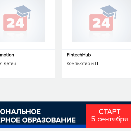
omotion
FintechHub
я детей
Компьютер и IT