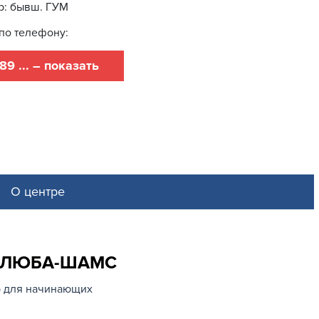
р: бывш. ГУМ
по телефону:
89 ... – показать
О центре
МАТЛЮБА-ШАМС
 для начинающих