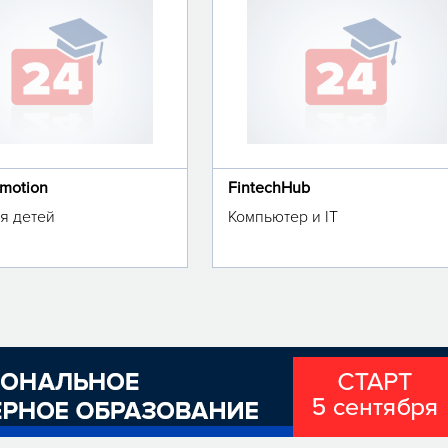
omotion
FintechHub
я детей
Компьютер и IT