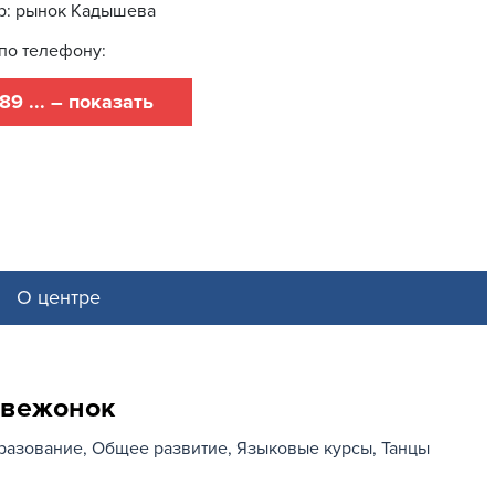
р: рынок Кадышева
по телефону:
89 ... – показать
О центре
двежонок
разование
Общее развитие
Языковые курсы
Танцы