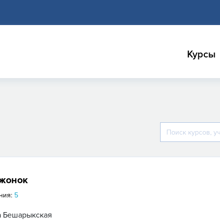
Курсы
жонок
ния:
5
а Бешарыкская