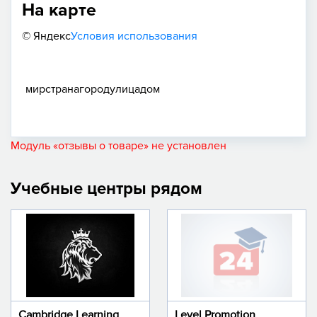
На карте
© Яндекс
Условия использования
мир
страна
город
улица
дом
Модуль «отзывы о товаре» не установлен
Учебные центры рядом
Cambridge Learning
Level Promotion