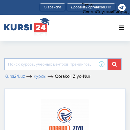
Схема
Добавить организацию
Схема
Спутник
Гибрид
Kursi24.uz
Курсы
Qorako'l Ziyo-Nur