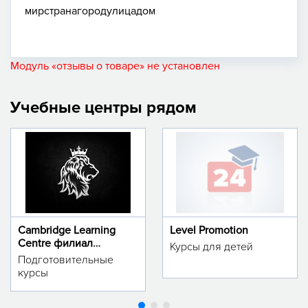
мир
страна
город
улица
дом
Модуль «отзывы о товаре» не установлен
Учебные центры рядом
Cambridge Learning
Level Promotion
Centre филиал
Курсы для детей
м.Тинчлик
Подготовительные
курсы