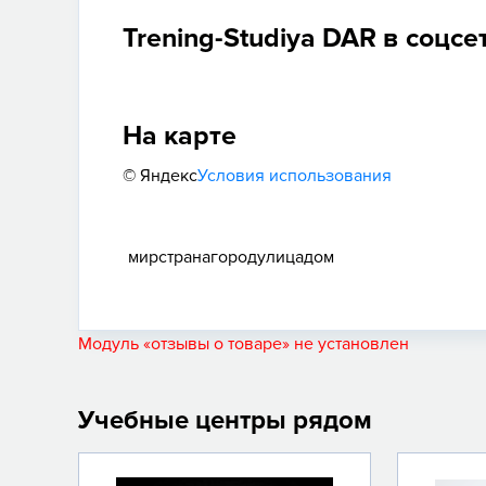
Trening-Studiya DAR в соцсе
На карте
© Яндекс
Условия использования
мир
страна
город
улица
дом
Модуль «отзывы о товаре» не установлен
Учебные центры рядом