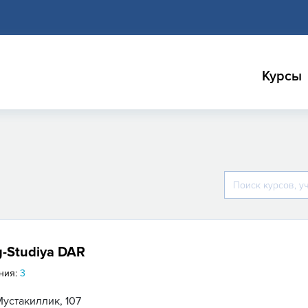
Курсы
g-Studiya DAR
ния:
3
Мустакиллик, 107