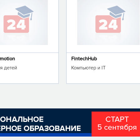
omotion
FintechHub
я детей
Компьютер и IT