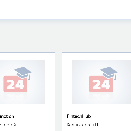
omotion
FintechHub
я детей
Компьютер и IT