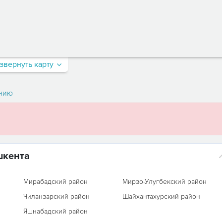
звернуть карту
нию
шкента
Мирабадский район
Мирзо-Улугбекский район
Чиланзарский район
Шайхантахурский район
Яшнабадский район