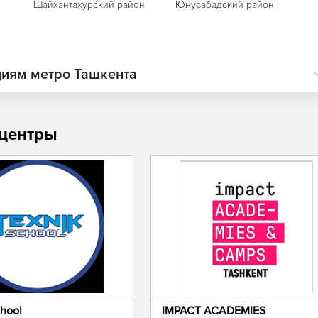
Шайхантахурский район
Юнусабадский район
циям метро Ташкента
 центры
chool
IMPACT ACADEMIES