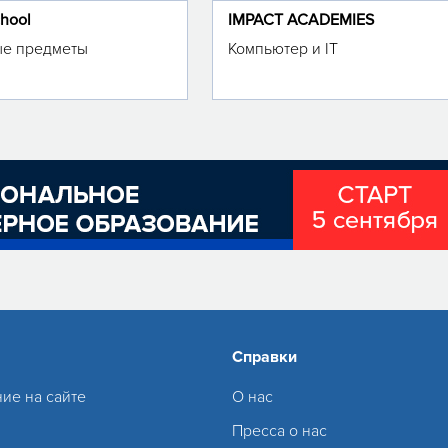
chool
IMPACT ACADEMIES
е предметы
Компьютер и IT
Справки
ие на сайте
О нас
Пресса о нас