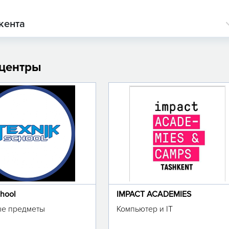
кента
 центры
chool
IMPACT ACADEMIES
е предметы
Компьютер и IT