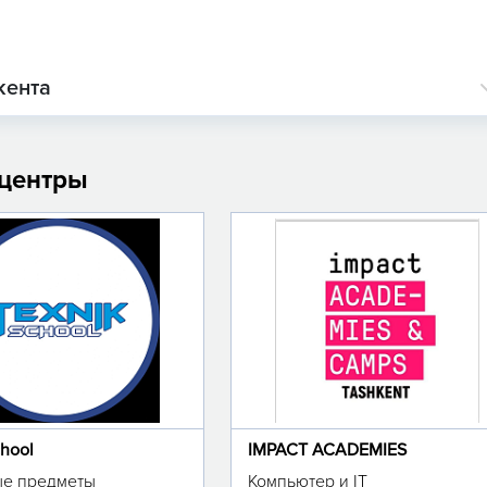
кента
 центры
chool
IMPACT ACADEMIES
е предметы
Компьютер и IT