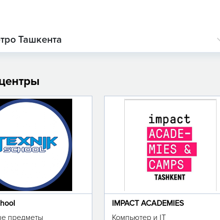
етро Ташкента
 центры
chool
IMPACT ACADEMIES
е предметы
Компьютер и IT