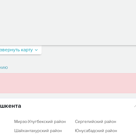
звернуть карту
нию
ашкента
Мирзо-Улугбекский район
Сергелийский район
Шайхантахурский район
Юнусабадский район