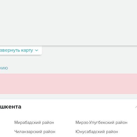
звернуть карту
нию
ашкента
Мирабадский район
Мирзо-Улугбекский район
Чиланзарский район
Юнусабадский район