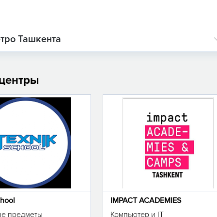
етро Ташкента
 центры
chool
IMPACT ACADEMIES
е предметы
Компьютер и IT