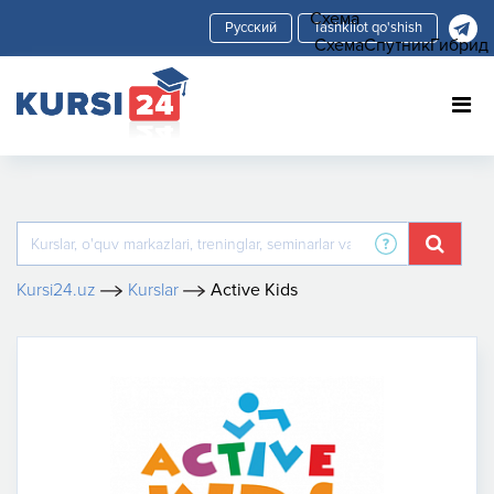
Схема
Tashkilot qo'shish
Схема
Спутник
Гибрид
Kursi24.uz
Kurslar
Active Kids