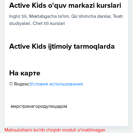
Active Kids o'quv markazi kurslari
Ingliz tili
Maktabgacha ta'lim
Qo`shimcha darslar
Teatr
studiyalari
Chet tili kurslari
Active Kids ijtimoiy tarmoqlarda
На карте
© Яндекс
Условия использования
мир
страна
город
улица
дом
Mahsulotlarni ko'rib chiqish moduli o'rnatilmagan