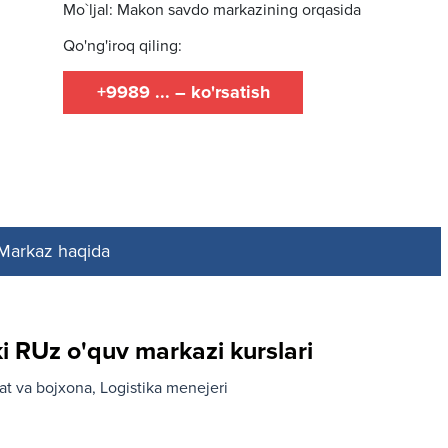
Mo`ljal: Makon savdo markazining orqasida
Qo'ng'iroq qiling:
+9989 ... – ko'rsatish
Markaz haqida
i RUz o'quv markazi kurslari
yat va bojхona
Logistika menejeri