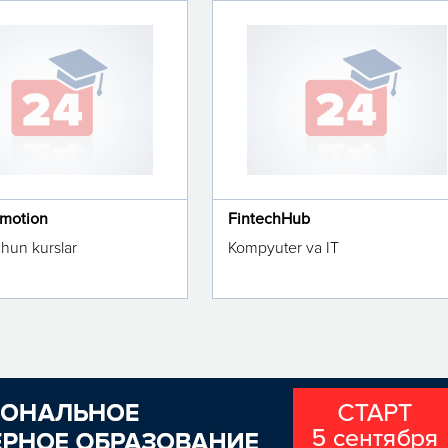
omotion
FintechHub
chun kurslar
Kompyuter va IT