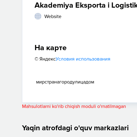
Akademiya Eksporta i Logistik
Website
На карте
© Яндекс
Условия использования
мир
страна
город
улица
дом
Mahsulotlarni ko'rib chiqish moduli o'rnatilmagan
Yaqin atrofdagi o'quv markazlari