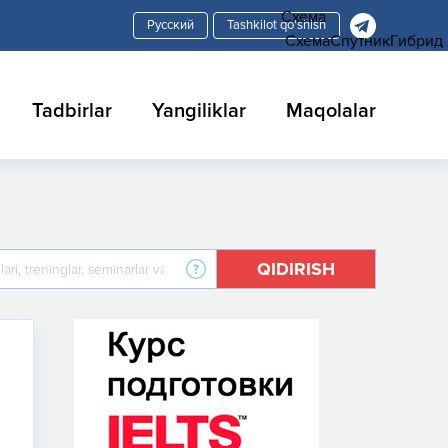
Схема
Tashkilot qo'shish
Схема
Спутник
Гибрид
Tadbirlar
Yangiliklar
Maqolalar
QIDIRISH