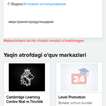
© Яндекс
Условия использования
мир
страна
город
улица
дом
Mahsulotlarni ko'rib chiqish moduli o'rnatilmagan
Yaqin atrofdagi o'quv markazlari
Cambridge Learning
Level Promotion
Centre filial m.Tinchlik
Bolalar uchun kurslar