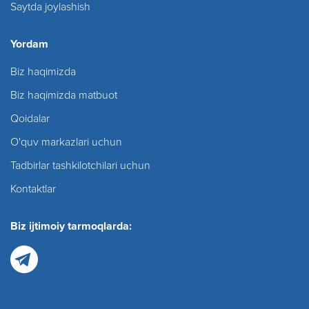
Saytda joylashish
Yordam
Biz haqimizda
Biz haqimizda matbuot
Qoidalar
O'quv markazlari uchun
Tadbirlar tashkilotchilari uchun
Kontaktlar
Biz ijtimoiy tarmoqlarda: