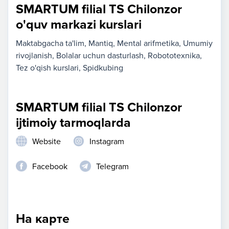
SMARTUM filial TS Chilonzor
o'quv markazi kurslari
Maktabgacha ta'lim
Mantiq
Mental arifmetika
Umumiy
rivojlanish
Bolalar uchun dasturlash
Robototexnika
Tez o'qish kurslari
Spidkubing
SMARTUM filial TS Chilonzor
ijtimoiy tarmoqlarda
Website
Instagram
Facebook
Telegram
На карте