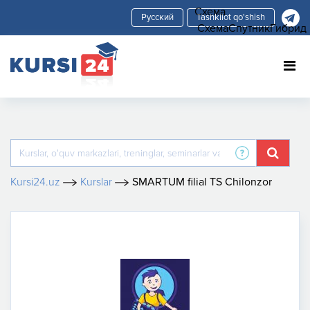
Схема
Tashkilot qo'shish
Схема
Спутник
Гибрид
Kursi24.uz
Kurslar
SMARTUM filial TS Chilonzor