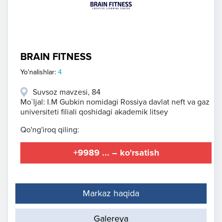
BRAIN FITNESS
Yo'nalishlar:
4
Suvsoz mavzesi, 84
Mo`ljal: I.M Gubkin nomidagi Rossiya davlat neft va gaz
universiteti filiali qoshidagi akademik litsey
Qo'ng'iroq qiling:
+9989 ... – ko'rsatish
Markaz haqida
Galereya