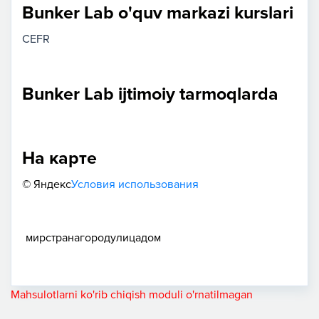
Bunker Lab o'quv markazi kurslari
CEFR
Bunker Lab ijtimoiy tarmoqlarda
На карте
© Яндекс
Условия использования
мир
страна
город
улица
дом
Mahsulotlarni ko'rib chiqish moduli o'rnatilmagan