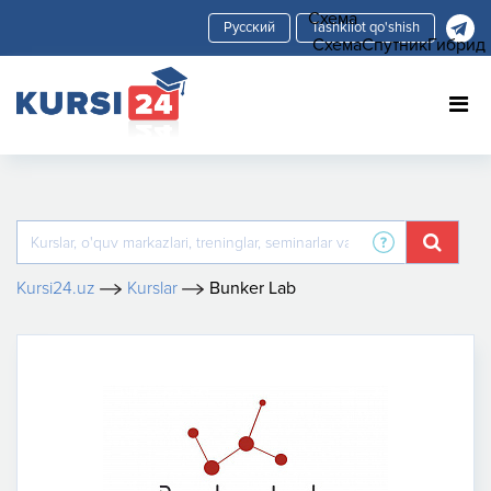
Схема
Tashkilot qo'shish
Схема
Спутник
Гибрид
Kursi24.uz
Kurslar
Bunker Lab