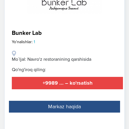
Bunker Lab
Yo'nalishlar:
1
Mo`ljal: Navro'z restoranining qarshisida
Qo'ng'iroq qiling:
+9989 ... – ko'rsatish
Markaz haqida