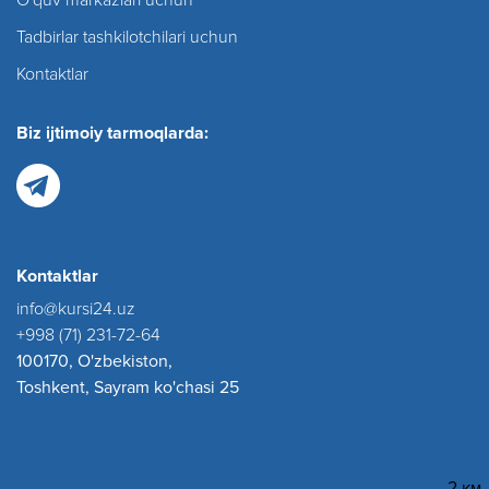
O'quv markazlari uchun
Tadbirlar tashkilotchilari uchun
Kontaktlar
Biz ijtimoiy tarmoqlarda:
Kontaktlar
info@kursi24.uz
+998 (71) 231-72-64
100170, O'zbekiston,
Toshkent, Sayram ko'chasi 25
2 км