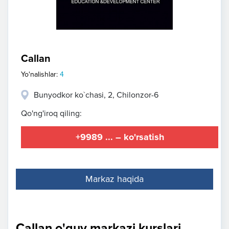
Callan
Yo'nalishlar:
4
Bunyodkor ko`chasi, 2, Chilonzor-6
Qo'ng'iroq qiling:
+9989 ... – ko'rsatish
Markaz haqida
Callan o'quv markazi kurslari