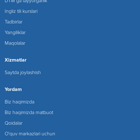
DTM ga tayyorgarlik
Ingliz tili kurslari
Tadbirlar
Yangiliklar
Maqolalar
Xizmatlar
Saytda joylashish
Yordam
Biz haqimizda
Biz haqimizda matbuot
Qoidalar
O'quv markazlari uchun