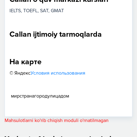
IELTS
TOEFL
SAT
GMAT
Callan ijtimoiy tarmoqlarda
На карте
© Яндекс
Условия использования
мир
страна
город
улица
дом
Mahsulotlarni ko'rib chiqish moduli o'rnatilmagan