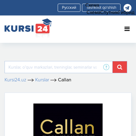
Схема
Tashkilot qo'shish
Схема
Спутник
Гибрид
Kursi24.uz
Kurslar
Callan