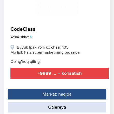
CodeClass
Yo'nalishlar:
4
Buyuk Ipak Yo`li ko`chasi, 105
Mo`ljal: Faiz supermarketining orqasida
Qo'ng'iroq qiling:
+9989 ... – ko'rsatish
Markaz haqida
Galereya