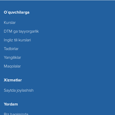
O`quvchilarga
Kurslar
DTM ga tayyorgarlik
Ingliz tili kurslari
Tadbirlar
Yangiliklar
Maqolalar
Xizmatlar
Saytda joylashish
Yordam
Biz haqimizda