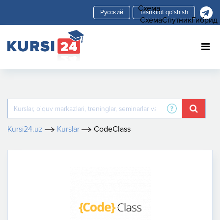
Схема
Tashkilot qo'shish
Схема
Спутник
Гибрид
Kursi24.uz
Kurslar
CodeClass