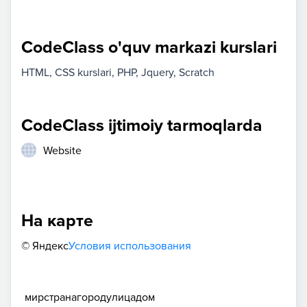
CodeClass o'quv markazi kurslari
HTML, CSS kurslari
PHP
Jquery
Scratch
CodeClass ijtimoiy tarmoqlarda
Website
На карте
© Яндекс
Условия использования
мир
страна
город
улица
дом