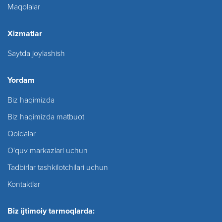
Maqolalar
Xizmatlar
Saytda joylashish
Yordam
Biz haqimizda
Biz haqimizda matbuot
Qoidalar
O'quv markazlari uchun
Tadbirlar tashkilotchilari uchun
Kontaktlar
Biz ijtimoiy tarmoqlarda: