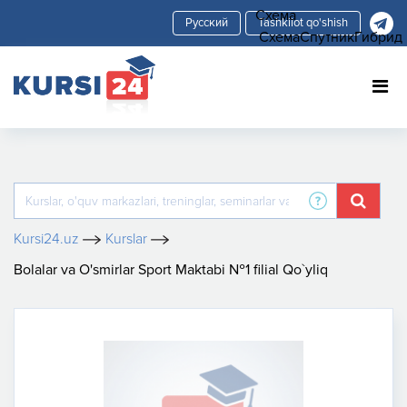
Схема
Tashkilot qo'shish
Схема
Спутник
Гибрид
Kursi24.uz
Kurslar
Bolalar va O'smirlar Sport Maktabi №1 filial Qo`yliq