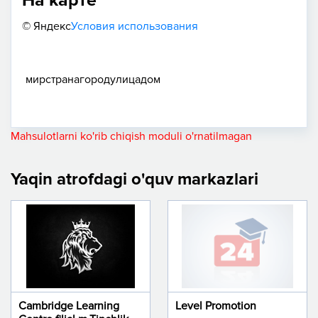
На карте
© Яндекс
Условия использования
мир
страна
город
улица
дом
Mahsulotlarni ko'rib chiqish moduli o'rnatilmagan
Yaqin atrofdagi o'quv markazlari
Cambridge Learning
Level Promotion