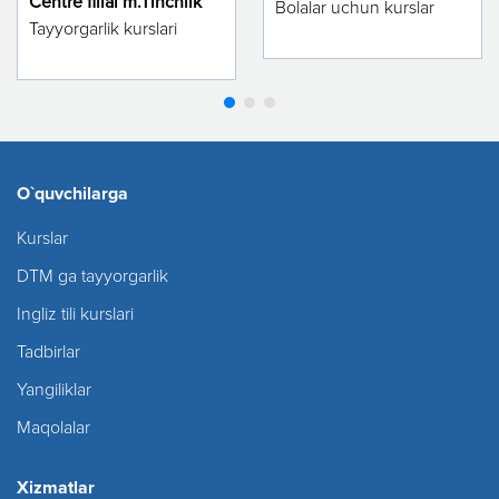
Centre filial m.Tinchlik
Bolalar uchun kurslar
Tayyorgarlik kurslari
O`quvchilarga
Kurslar
DTM ga tayyorgarlik
Ingliz tili kurslari
Tadbirlar
Yangiliklar
Maqolalar
Xizmatlar