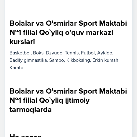
Bolalar va O'smirlar Sport Maktabi
№1 filial Qo`yliq o'quv markazi
kurslari
Basketbol
Boks
Dzyudo
Tennis
Futbol
Aykido
Badiiy gimnastika
Sambo
Kikboksing
Erkin kurash
Karate
Bolalar va O'smirlar Sport Maktabi
№1 filial Qo`yliq ijtimoiy
tarmoqlarda