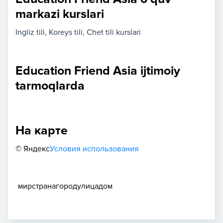
markazi kurslari
Ingliz tili
Koreys tili
Chet tili kurslari
Education Friend Asia ijtimoiy
tarmoqlarda
На карте
© Яндекс
Условия использования
мир
страна
город
улица
дом