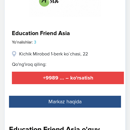
Education Friend Asia
Yo'nalishlar:
3
Kichik Mirobod 1-berk ko`chasi, 22
Qo'ng'iroq qiling:
+9989 ... – ko'rsatish
Markaz haqida
Education Friend Asia o'quv