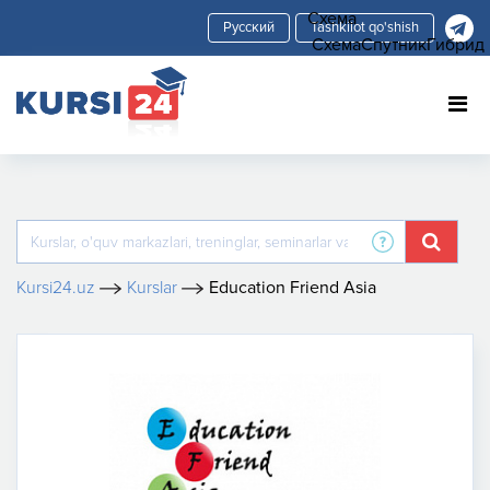
Схема
Tashkilot qo'shish
Схема
Спутник
Гибрид
Kursi24.uz
Kurslar
Education Friend Asia