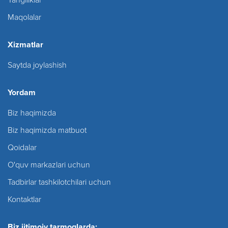
Yangiliklar
Maqolalar
Xizmatlar
Saytda joylashish
Yordam
Biz haqimizda
Biz haqimizda matbuot
Qoidalar
O'quv markazlari uchun
Tadbirlar tashkilotchilari uchun
Kontaktlar
Biz ijtimoiy tarmoqlarda: