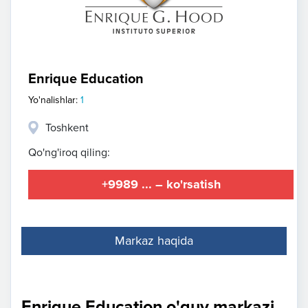
Enrique Education
Yo'nalishlar:
1
Toshkent
Qo'ng'iroq qiling:
+9989 ... – ko'rsatish
Markaz haqida
Enrique Education o'quv markazi