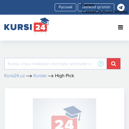
Схема
Tashkilot qo'shish
Схема
Спутник
Гибрид
Kursi24.uz
Kurslar
High Pick