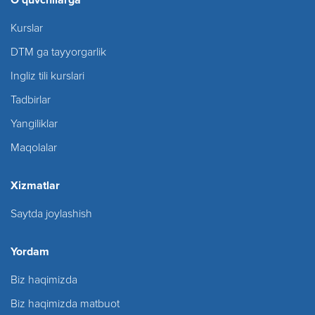
O`quvchilarga
Kurslar
DTM ga tayyorgarlik
Ingliz tili kurslari
Tadbirlar
Yangiliklar
Maqolalar
Xizmatlar
Saytda joylashish
Yordam
Biz haqimizda
Biz haqimizda matbuot