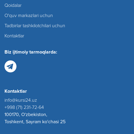
Qoidalar
O'quv markazlari uchun
Tadbirlar tashkilotchilari uchun
Kontaktlar
Biz ijtimoiy tarmoqlarda:
Kontaktlar
info@kursi24.uz
+998 (71) 231-72-64
100170, O'zbekiston,
Toshkent, Sayram ko'chasi 25