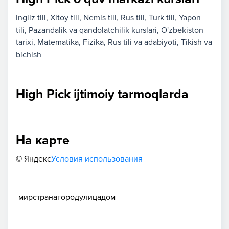
Ingliz tili
Xitoy tili
Nemis tili
Rus tili
Turk tili
Yapon
tili
Pazandalik va qandolatchilik kurslari
O'zbekiston
tarixi
Matematika
Fizika
Rus tili va adabiyoti
Tikish va
bichish
High Pick ijtimoiy tarmoqlarda
На карте
© Яндекс
Условия использования
мир
страна
город
улица
дом