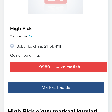
High Pick
Yo'nalishlar:
12
Bobur ko`chasi, 21, of. 4111
Qo'ng'iroq qiling:
+9989 ... – ko'rsatish
Markaz haqida
High Pick o'quv markazi kurslari