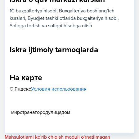
1C buxgalteriya hisobi
Buxgalteriya boshlang`ich
kurslari
Byudjet tashkilotlarida buxgalteriya hisobi
Soliqqa tortish va soliqni hisobga olish
Iskra ijtimoiy tarmoqlarda
На карте
© Яндекс
Условия использования
мир
страна
город
улица
дом
Mahsulotlarni ko'rib chiqish moduli o'rnatilmagan