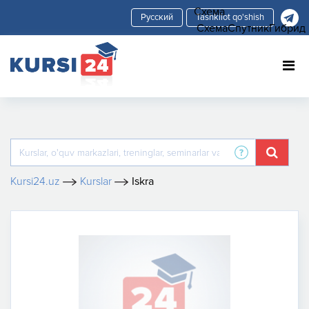
Схема
Tashkilot qo'shish
Схема
Спутник
Гибрид
Kursi24.uz
Kurslar
Iskra