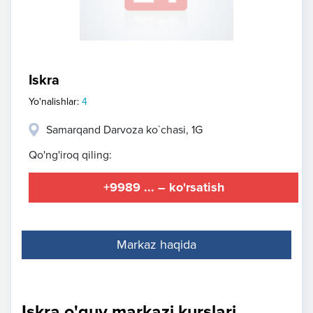
Iskra
Yo'nalishlar:
4
Samarqand Darvoza ko`chasi, 1G
Qo'ng'iroq qiling:
+9989 ... – ko'rsatish
Markaz haqida
Iskra o'quv markazi kurslari