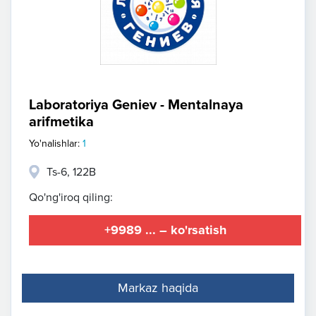
Laboratoriya Geniev - Mentalnaya
arifmetika
Yo'nalishlar:
1
Ts-6, 122B
Qo'ng'iroq qiling:
+9989 ... – ko'rsatish
Markaz haqida