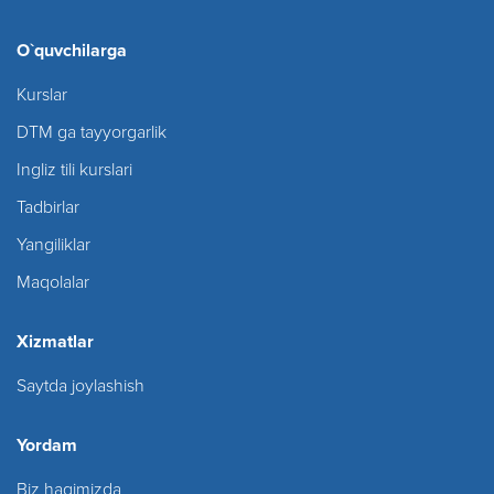
O`quvchilarga
Kurslar
DTM ga tayyorgarlik
Ingliz tili kurslari
Tadbirlar
Yangiliklar
Maqolalar
Xizmatlar
Saytda joylashish
Yordam
Biz haqimizda