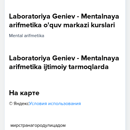
Laboratoriya Geniev - Mentalnaya
arifmetika o'quv markazi kurslari
Mental arifmetika
Laboratoriya Geniev - Mentalnaya
arifmetika ijtimoiy tarmoqlarda
На карте
© Яндекс
Условия использования
мир
страна
город
улица
дом