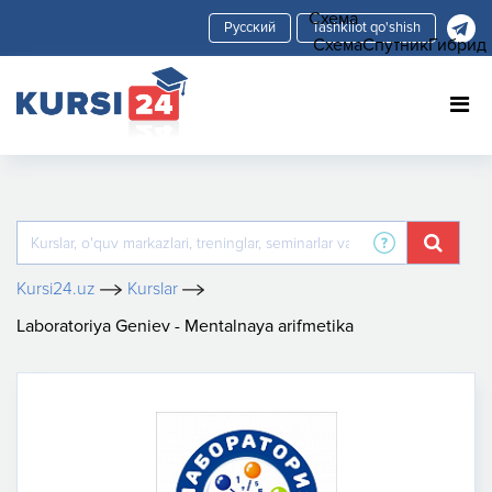
Схема
Tashkilot qo'shish
Схема
Спутник
Гибрид
Kursi24.uz
Kurslar
Laboratoriya Geniev - Mentalnaya arifmetika