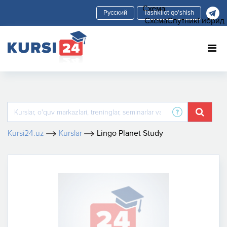
Схема
Tashkilot qo'shish
Схема
Спутник
Гибрид
Kursi24.uz
Kurslar
Lingo Planet Study