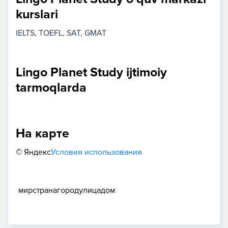
kurslari
IELTS
TOEFL
SAT
GMAT
Lingo Planet Study ijtimoiy
tarmoqlarda
На карте
© Яндекс
Условия использования
мир
страна
город
улица
дом