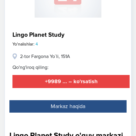
Lingo Planet Study
Yo'nalishlar:
4
2-tor Fargona Yo`li, 151A
Qo'ng'iroq qiling:
+9989 ... – ko'rsatish
Markaz haqida
Lingo Planet Study o'quv markazi