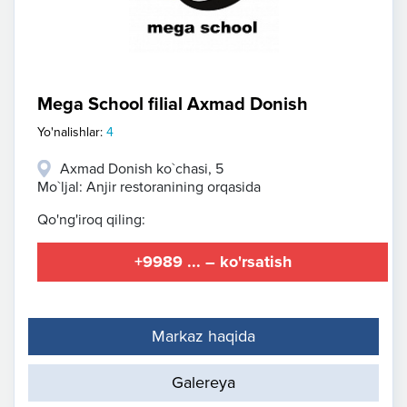
Mega School filial Axmad Donish
Yo'nalishlar:
4
Axmad Donish ko`chasi, 5
Mo`ljal: Anjir restoranining orqasida
Qo'ng'iroq qiling:
+9989 ... – ko'rsatish
Markaz haqida
Galereya