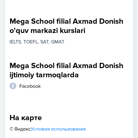
Mega School filial Axmad Donish
o'quv markazi kurslari
IELTS
TOEFL
SAT
GMAT
Mega School filial Axmad Donish
ijtimoiy tarmoqlarda
Facebook
На карте
© Яндекс
Условия использования