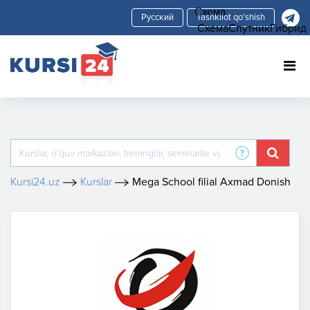
Схема
Tashkilot qo'shish
Схема
Спутник
Гибрид
Kursi24.uz
Kurslar
Mega School filial Axmad Donish