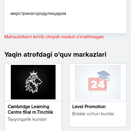
мир
страна
город
улица
дом
Mahsulotlarni ko'rib chiqish moduli o'rnatilmagan
Yaqin atrofdagi o'quv markazlari
Cambridge Learning
Level Promotion
Centre filial m.Tinchlik
Bolalar uchun kurslar
Tayyorgarlik kurslari