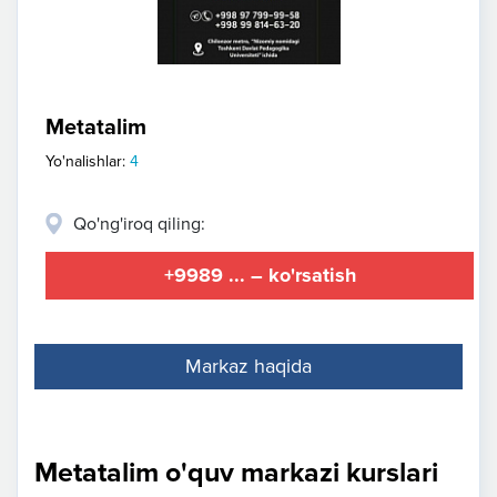
Metatalim
Yo'nalishlar:
4
Qo'ng'iroq qiling:
+9989 ... – ko'rsatish
Markaz haqida
Metatalim o'quv markazi kurslari