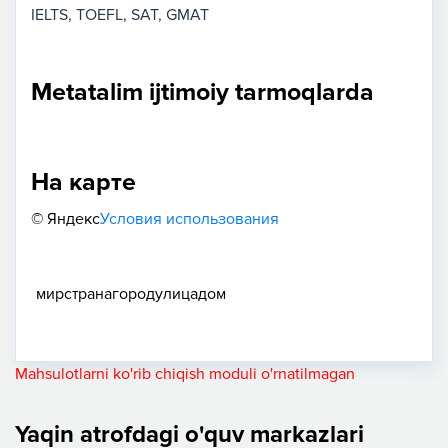
IELTS
TOEFL
SAT
GMAT
Metatalim ijtimoiy tarmoqlarda
На карте
© Яндекс
Условия использования
мир
страна
город
улица
дом
Mahsulotlarni ko'rib chiqish moduli o'rnatilmagan
Yaqin atrofdagi o'quv markazlari