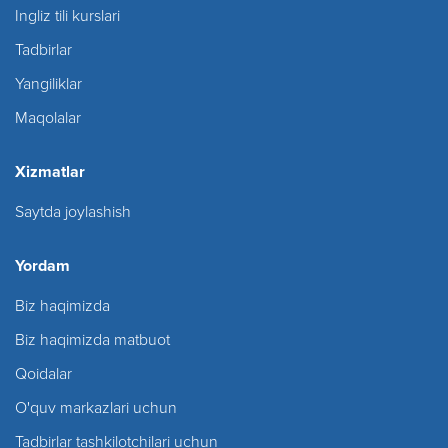
Ingliz tili kurslari
Tadbirlar
Yangiliklar
Maqolalar
Xizmatlar
Saytda joylashish
Yordam
Biz haqimizda
Biz haqimizda matbuot
Qoidalar
O'quv markazlari uchun
Tadbirlar tashkilotchilari uchun