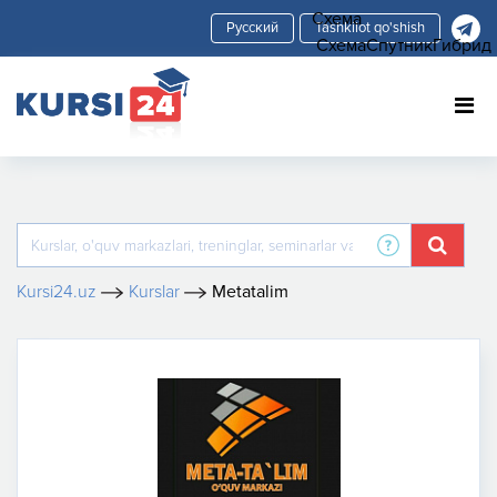
Схема
Tashkilot qo'shish
Схема
Спутник
Гибрид
Kursi24.uz
Kurslar
Metatalim