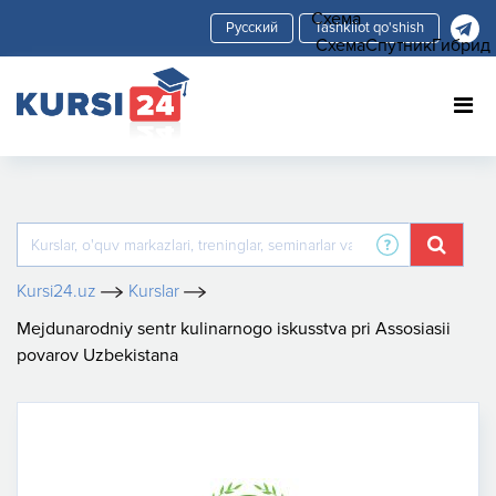
Схема
Tashkilot qo'shish
Схема
Спутник
Гибрид
Kursi24.uz
Kurslar
Mejdunarodniy sentr kulinarnogo iskusstva pri Assosiasii
povarov Uzbekistana