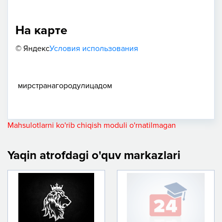
На карте
© Яндекс
Условия использования
мир
страна
город
улица
дом
Mahsulotlarni ko'rib chiqish moduli o'rnatilmagan
Yaqin atrofdagi o'quv markazlari