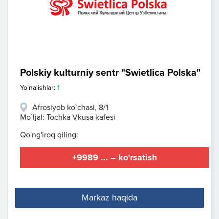
Polskiy kulturniy sentr "Swietlica Polska"
Yo'nalishlar:
1
Afrosiyob ko`chasi, 8/1
Mo`ljal: Tochka Vkusa kafesi
Qo'ng'iroq qiling:
+9989 ... – ko'rsatish
Markaz haqida