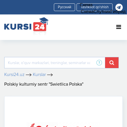
Схема
Tashkilot qo'shish
Схема
Спутник
Гибрид
Kursi24.uz
Kurslar
Polskiy kulturniy sentr "Swietlica Polska"