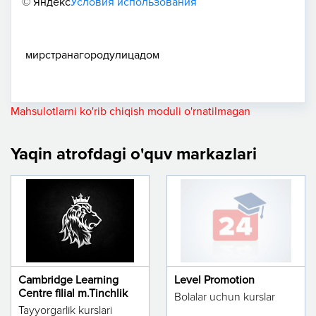
© Яндекс
Условия использования
мир
страна
город
улица
дом
Mahsulotlarni ko'rib chiqish moduli o'rnatilmagan
Yaqin atrofdagi o'quv markazlari
Cambridge Learning
Level Promotion
Centre filial m.Tinchlik
Bolalar uchun kurslar
Tayyorgarlik kurslari