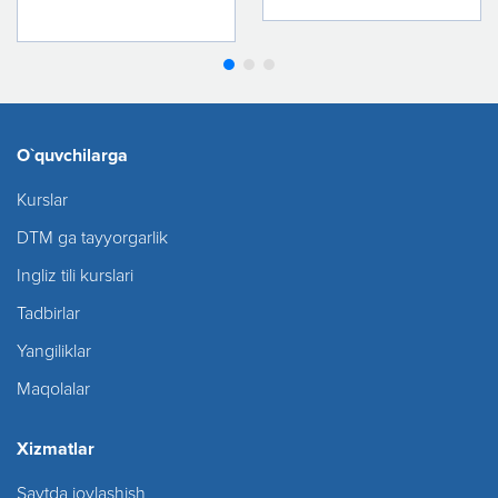
O`quvchilarga
Kurslar
DTM ga tayyorgarlik
Ingliz tili kurslari
Tadbirlar
Yangiliklar
Maqolalar
Xizmatlar
Saytda joylashish