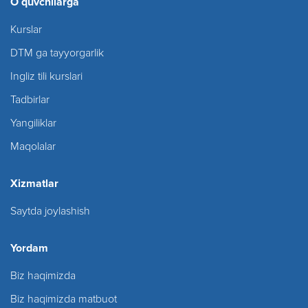
O`quvchilarga
Kurslar
DTM ga tayyorgarlik
Ingliz tili kurslari
Tadbirlar
Yangiliklar
Maqolalar
Xizmatlar
Saytda joylashish
Yordam
Biz haqimizda
Biz haqimizda matbuot