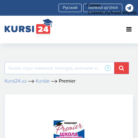
Схема
Tashkilot qo'shish
Схема
Спутник
Гибрид
Kursi24.uz
Kurslar
Premier