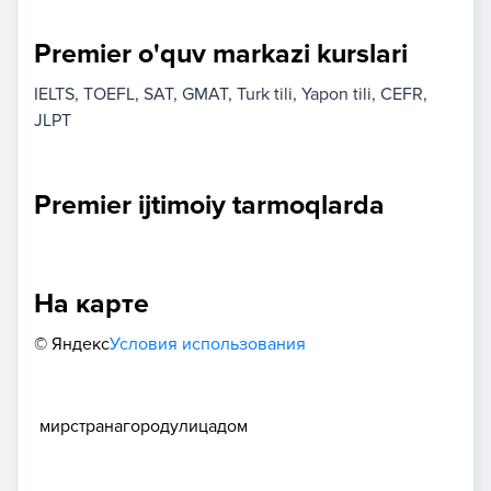
Premier o'quv markazi kurslari
IELTS
TOEFL
SAT
GMAT
Turk tili
Yapon tili
CEFR
JLPT
Premier ijtimoiy tarmoqlarda
На карте
© Яндекс
Условия использования
мир
страна
город
улица
дом