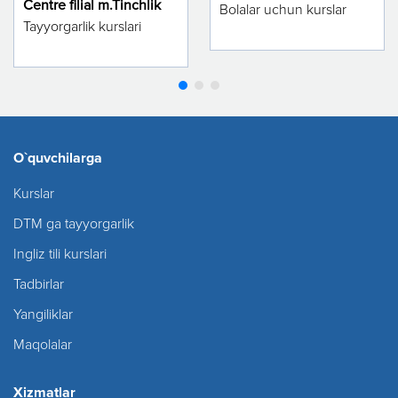
Centre filial m.Tinchlik
Bolalar uchun kurslar
Tayyorgarlik kurslari
O`quvchilarga
Kurslar
DTM ga tayyorgarlik
Ingliz tili kurslari
Tadbirlar
Yangiliklar
Maqolalar
Xizmatlar