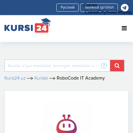
Схема
Tashkilot qo'shish
Схема
Спутник
Гибрид
Kursi24.uz
Kurslar
RoboCode IT Academy