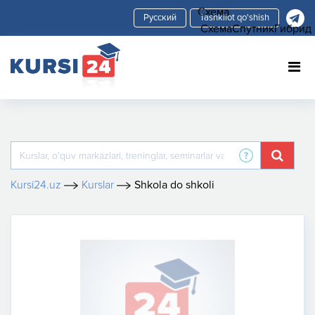
Схема
Tashkilot qo'shish
Схема
Спутник
Гибрид
Kursi24.uz
Kurslar
Shkola do shkoli