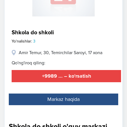
Shkola do shkoli
Yo'nalishlar:
3
Amir Temur, 30, Temirchilar Saroyi, 17 xona
Qo'ng'iroq qiling:
+9989 ... – ko'rsatish
Markaz haqida
Shkola do shkoli o'quv markazi