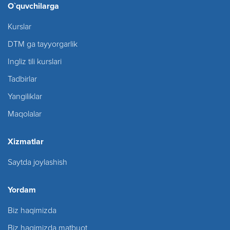
O`quvchilarga
Kurslar
DTM ga tayyorgarlik
Ingliz tili kurslari
Tadbirlar
Yangiliklar
Maqolalar
Xizmatlar
Saytda joylashish
Yordam
Biz haqimizda
Biz haqimizda matbuot