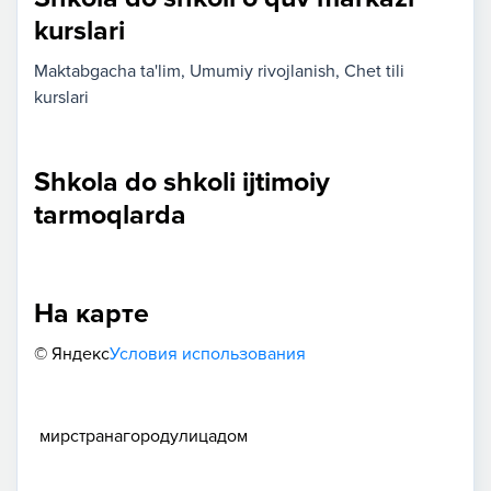
kurslari
Maktabgacha ta'lim
Umumiy rivojlanish
Chet tili
kurslari
Shkola do shkoli ijtimoiy
tarmoqlarda
На карте
© Яндекс
Условия использования
мир
страна
город
улица
дом