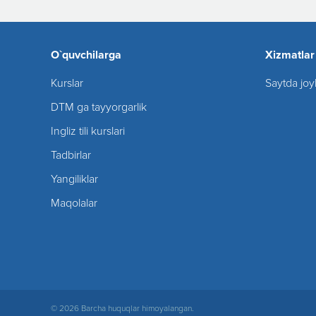
O`quvchilarga
Xizmatlar
Kurslar
Saytda joy
DTM ga tayyorgarlik
Ingliz tili kurslari
Tadbirlar
Yangiliklar
Maqolalar
© 2026 Barcha huquqlar himoyalangan.