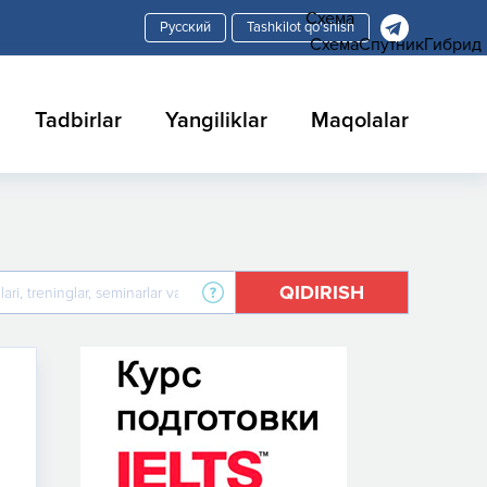
Схема
Tashkilot qo'shish
Схема
Спутник
Гибрид
Tadbirlar
Yangiliklar
Maqolalar
QIDIRISH