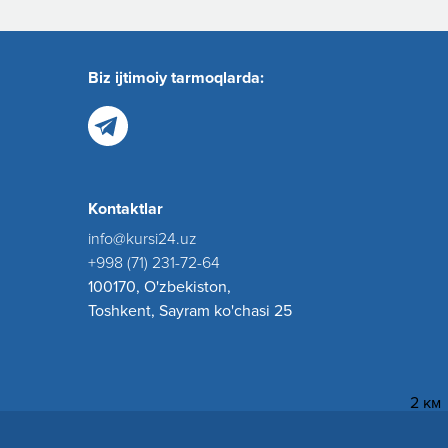
Biz ijtimoiy tarmoqlarda:
Kontaktlar
info@kursi24.uz
+998 (71) 231-72-64
100170, O'zbekiston,
Toshkent, Sayram ko'chasi 25
2 км