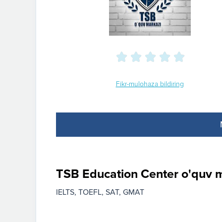
Fikr-mulohaza bildiring
TSB Education Center o'quv m
IELTS
TOEFL
SAT
GMAT