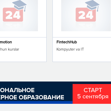
omotion
FintechHub
chun kurslar
Kompyuter va IT