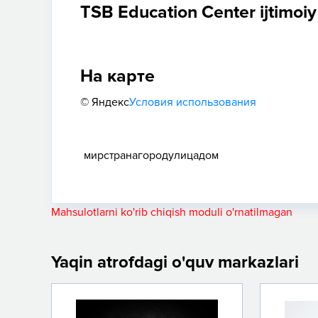
TSB Education Center ijtimoi
На карте
© Яндекс
Условия использования
мир
страна
город
улица
дом
Mahsulotlarni ko'rib chiqish moduli o'rnatilmagan
Yaqin atrofdagi o'quv markazlari