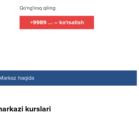
Qo'ng'iroq qiling:
+9989 ... – ko'rsatish
Markaz haqida
arkazi kurslari