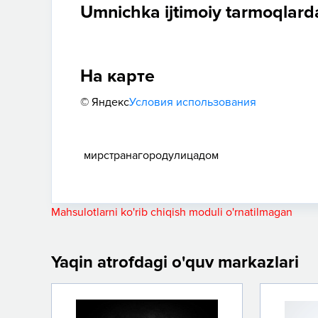
Umnichka ijtimoiy tarmoqlard
На карте
© Яндекс
Условия использования
мир
страна
город
улица
дом
Mahsulotlarni ko'rib chiqish moduli o'rnatilmagan
Yaqin atrofdagi o'quv markazlari