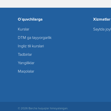
O`quvchilarga
Xizmatlar
Kurslar
Saytda joy
DTM ga tayyorgarlik
Ingliz tili kurslari
Tadbirlar
Yangiliklar
Maqolalar
© 2026 Barcha huquqlar himoyalangan.