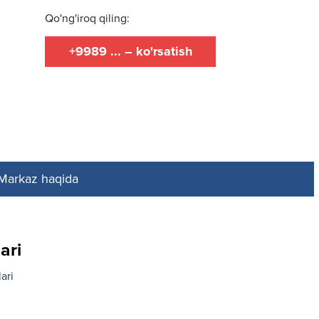
Qo'ng'iroq qiling:
+9989 ... – ko'rsatish
Markaz haqida
ari
ari