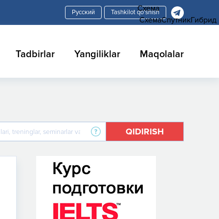
Схема
Tashkilot qo'shish
Схема
Спутник
Гибрид
Tadbirlar
Yangiliklar
Maqolalar
QIDIRISH