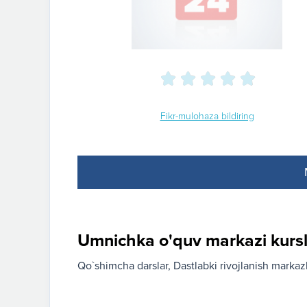
Fikr-mulohaza bildiring
Umnichka o'quv markazi kursl
Qo`shimcha darslar
Dastlabki rivojlanish markazl