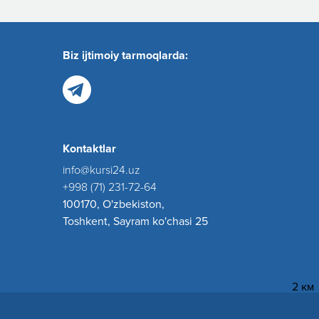
Biz ijtimoiy tarmoqlarda:
Kontaktlar
info@kursi24.uz
+998 (71) 231-72-64
100170, O'zbekiston,
Toshkent, Sayram ko'chasi 25
2 км