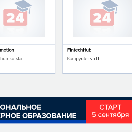
omotion
FintechHub
chun kurslar
Kompyuter va IT