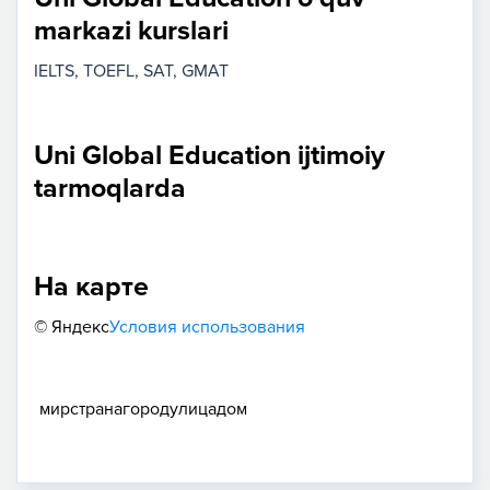
markazi kurslari
IELTS
TOEFL
SAT
GMAT
Uni Global Education ijtimoiy
tarmoqlarda
На карте
© Яндекс
Условия использования
мир
страна
город
улица
дом