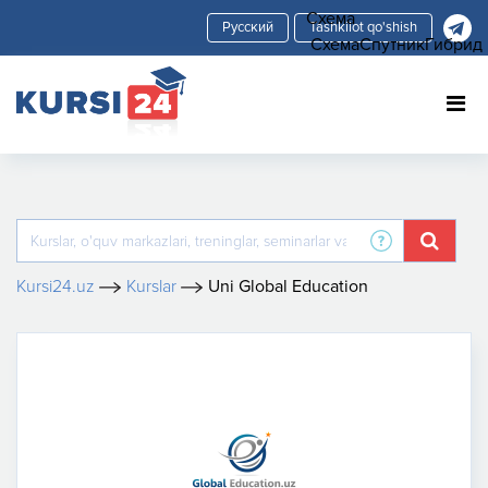
Схема
Tashkilot qo'shish
Схема
Спутник
Гибрид
Kursi24.uz
Kurslar
Uni Global Education