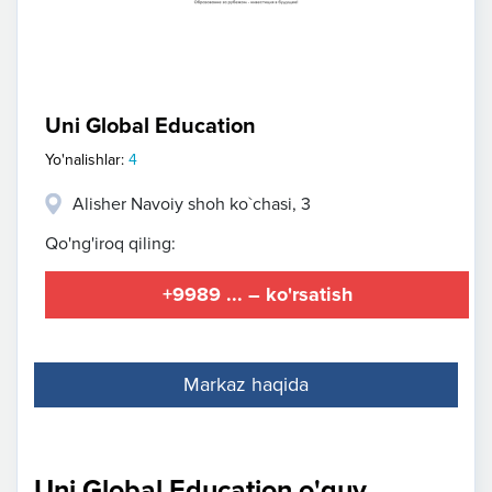
Uni Global Education
Yo'nalishlar:
4
Alisher Navoiy shoh ko`chasi, 3
Qo'ng'iroq qiling:
+9989 ... – ko'rsatish
Markaz haqida
Uni Global Education o'quv