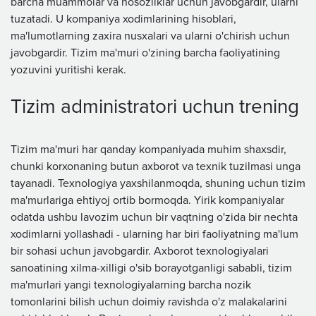
barcha muammolar va nosozliklar uchun javobgardir, ularni
tuzatadi. U kompaniya xodimlarining hisoblari,
ma'lumotlarning zaxira nusxalari va ularni o'chirish uchun
javobgardir. Tizim ma'muri o'zining barcha faoliyatining
yozuvini yuritishi kerak.
Tizim administratori uchun trening
Tizim ma'muri har qanday kompaniyada muhim shaxsdir,
chunki korxonaning butun axborot va texnik tuzilmasi unga
tayanadi. Texnologiya yaxshilanmoqda, shuning uchun tizim
ma'murlariga ehtiyoj ortib bormoqda. Yirik kompaniyalar
odatda ushbu lavozim uchun bir vaqtning o'zida bir nechta
xodimlarni yollashadi - ularning har biri faoliyatning ma'lum
bir sohasi uchun javobgardir. Axborot texnologiyalari
sanoatining xilma-xilligi o'sib borayotganligi sababli, tizim
ma'murlari yangi texnologiyalarning barcha nozik
tomonlarini bilish uchun doimiy ravishda o'z malakalarini