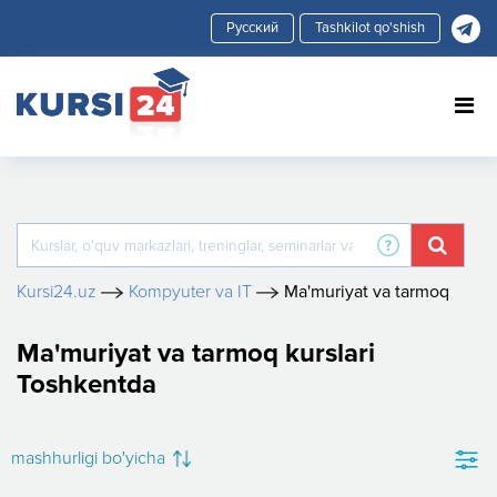
Tashkilot qo'shish
Kursi24.uz
Kompyuter va IT
Ma'muriyat va tarmoq
Ma'muriyat va tarmoq kurslari
Toshkentda
mashhurligi bo'yicha