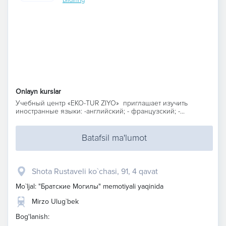
Onlayn kurslar
Учебный центр «EKO-TUR ZIYO» приглашает изучить
иностранные языки: -английский; - французский; -...
Batafsil ma'lumot
Shota Rustaveli ko`chasi, 91, 4 qavat
Mo`ljal: "Братские Могилы" memotiyali yaqinida
Mirzo Ulug`bek
Bog'lanish: