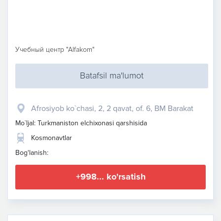
Учебный центр "Alfakom"
Batafsil ma'lumot
Afrosiyob ko`chasi, 2, 2 qavat, of. 6, BM Barakat
Mo`ljal: Turkmaniston elchixonasi qarshisida
Kosmonavtlar
Bog'lanish:
+998... ko'rsatish