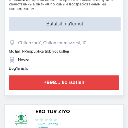
качественные знания по самым востребованным на
современном...
Batafsil ma'lumot
Chilonzor-Y, Chilonzor mavzesi, 10
Mo`ljal: 1-Respublika tibbiyot kolleji
Novza
Bog'lanish:
+998... ko'rsatish
EKO-TUR ZIYO
Fikr-mulohaza
bildiring