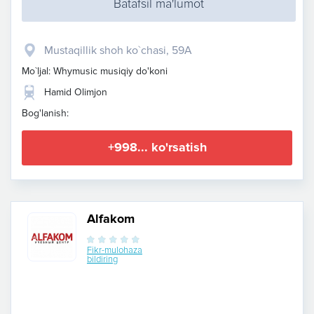
Batafsil ma'lumot
Mustaqillik shoh ko`chasi, 59A
Mo`ljal: Whymusic musiqiy do'koni
Hamid Olimjon
Bog'lanish:
+998... ko'rsatish
Alfakom
Fikr-mulohaza
bildiring