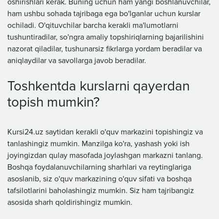
oshirishlari kerak. Buning uchun ham yangi boshlanuvchilar,
ham ushbu sohada tajribaga ega bo'lganlar uchun kurslar
ochiladi. O'qituvchilar barcha kerakli ma'lumotlarni
tushuntiradilar, so'ngra amaliy topshiriqlarning bajarilishini
nazorat qiladilar, tushunarsiz fikrlarga yordam beradilar va
aniqlaydilar va savollarga javob beradilar.
Toshkentda kurslarni qayerdan
topish mumkin?
Kursi24.uz saytidan kerakli o'quv markazini topishingiz va
tanlashingiz mumkin. Manzilga ko'ra, yashash yoki ish
joyingizdan qulay masofada joylashgan markazni tanlang.
Boshqa foydalanuvchilarning sharhlari va reytinglariga
asoslanib, siz o'quv markazining o'quv sifati va boshqa
tafsilotlarini baholashingiz mumkin. Siz ham tajribangiz
asosida sharh qoldirishingiz mumkin.