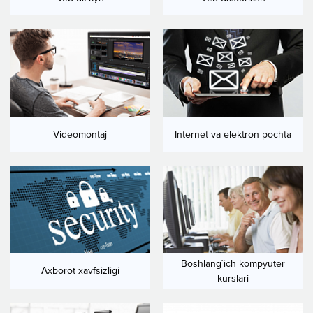
Videomontaj
Internet va elektron pochta
Boshlang`ich kompyuter
Axborot xavfsizligi
kurslari