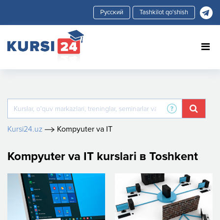
Tashkilot qo'shish
Kursi24.uz
Kompyuter va IT
Kompyuter va IT kurslari в Toshkent