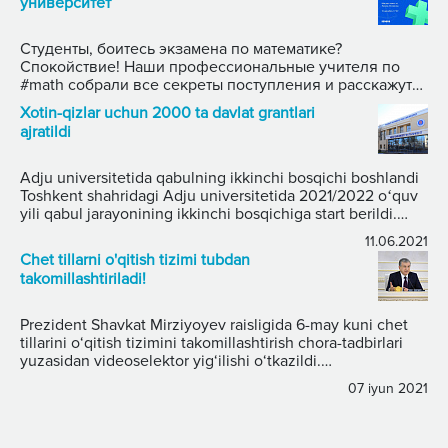
университет
Студенты, боитесь экзамена по математике?
Спокойствие! Наши профессиональные учителя по
#math собрали все секреты поступления и расскажут
их 10- го декабря, в 17:00. Спикеры: ⚡️Исламов Лазиз.
Xotin-qizlar uchun 2000 ta davlat grantlari
Стаж — 7 лет. ⚡️Саломова Зарина. Стаж — 5 лет.
ajratildi
⚡️Курбанов Акмаль. Стаж — 6 лет. Длительность: 60
минут. Темы на обсуждении: 1️⃣ Лучшие книги и
методики; 2️⃣ Как не перегореть и поддерживать
Adju universitetida qabulning ikkinchi bosqichi boshlandi
максимальную продуктивность при обучении; 3️⃣ Какие
Toshkent shahridagi Adju universitetida 2021/2022 oʻquv
темы учить для каждого университета страны. ✅
yili qabul jarayonining ikkinchi bosqichiga start berildi.
11.06.2021
Abituriyentlar quyidagi uchta taʼlim yoʻnalishiga hujjat
Chet tillarni o'qitish tizimi tubdan
topshirishlari mumkin.
takomillashtiriladi!
Prezident Shavkat Mirziyoyev raisligida 6-may kuni chet
tillarini o‘qitish tizimini takomillashtirish chora-tadbirlari
yuzasidan videoselektor yig‘ilishi o‘tkazildi.
Mamlakatimizda har yili ilm-fanning bir nechta yo‘nalishi
07 iyun 2021
tanlab olinib, alohida e’tibor bilan rivojlantirilmoqda. Bu yil
fizika va chet tillari ana shunday ustuvor sohalar etib
belgilangan.