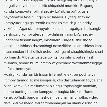
Hozirgi kunda kompyuter savodsizligi hayotda noqulay va
kulguli vaziyatlarni keltirib chiqarishi mumkin. Bugungi
kunda kompyuter bilimi asosiy ko'nikma bo'lib, usiz
hayotimizni tasavvur qilib bo`lmaydi. Uydagi shaxsiy
kompyuteringizga texnik xizmat ko'rsatish juda oddiy
vazifadir. Agar siz kompyuter kurslarini tugatgan bo'lsangiz
va shaxsiy kompyuterdan foydalanishning ba'zi asosiy
jihatlarini tushunsangiz, dasturlarni ishga tushirishdagi
xatoliklar, ishlash davomidagi nosozliklar, sekin ishlash kabi
muammolarni hal qilish uchun sehrgarni chaqirishingiz shart
bo`lmaydi. Albatta, ustaga qo'ng'iroq qilish, pul sarflash
mumkin, ammo bu muammo keyinchalik takrorlanmasligiga
kafolat bermaydi.
Hozirgi kunda har bir inson internet, elektron pochta va
ijtimoiy tarmoqlar, messenjerlar, ofis dasturlaridan foydalana
olishi kerak. Siz ma'lumotni o'zingiz topishingiz mumkin,
ammo buning uchun kompyuter haqida biroz ma'lumot
kerak bo`ladi, bundan tashqari, barcha ma`lumotlar, video
darsliklar va maqolalar tartiblanmagan va ularni osongina