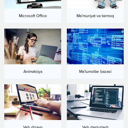
Microsoft Office
Ma'muriyat va tarmoq
Animatsiya
Ma'lumotlar bazasi
Veb dizayn
Veb dasturlash