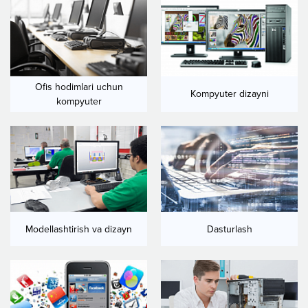
Ofis hodimlari uchun
Kompyuter dizayni
kompyuter
Modellashtirish va dizayn
Dasturlash