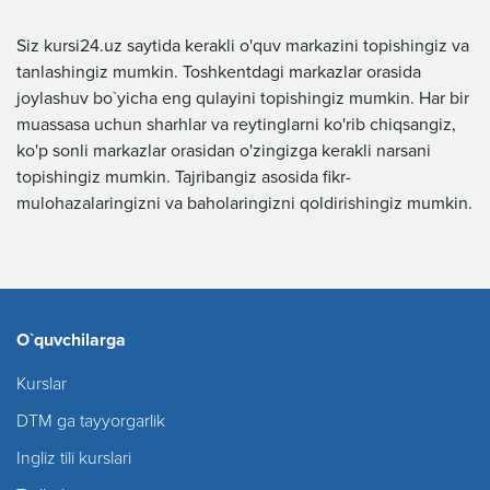
Siz kursi24.uz saytida kerakli o'quv markazini topishingiz va
tanlashingiz mumkin. Toshkentdagi markazlar orasida
joylashuv bo`yicha eng qulayini topishingiz mumkin. Har bir
muassasa uchun sharhlar va reytinglarni ko'rib chiqsangiz,
ko'p sonli markazlar orasidan o'zingizga kerakli narsani
topishingiz mumkin. Tajribangiz asosida fikr-
mulohazalaringizni va baholaringizni qoldirishingiz mumkin.
O`quvchilarga
Kurslar
DTM ga tayyorgarlik
Ingliz tili kurslari