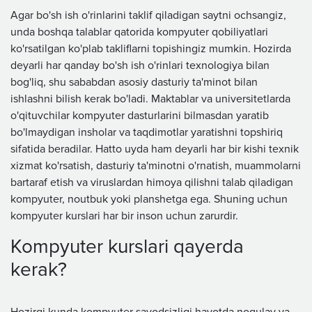
Agar bo'sh ish o'rinlarini taklif qiladigan saytni ochsangiz,
unda boshqa talablar qatorida kompyuter qobiliyatlari
ko'rsatilgan ko'plab takliflarni topishingiz mumkin. Hozirda
deyarli har qanday bo'sh ish o'rinlari texnologiya bilan
bog'liq, shu sababdan asosiy dasturiy ta'minot bilan
ishlashni bilish kerak bo'ladi. Maktablar va universitetlarda
o'qituvchilar kompyuter dasturlarini bilmasdan yaratib
bo'lmaydigan insholar va taqdimotlar yaratishni topshiriq
sifatida beradilar. Hatto uyda ham deyarli har bir kishi texnik
xizmat ko'rsatish, dasturiy ta'minotni o'rnatish, muammolarni
bartaraf etish va viruslardan himoya qilishni talab qiladigan
kompyuter, noutbuk yoki planshetga ega. Shuning uchun
kompyuter kurslari har bir inson uchun zarurdir.
Kompyuter kurslari qayerda
kerak?