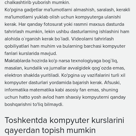
chalkashtirib yuborish mumkin.
Ko'pgina gadjetlar ma'lumotlarni almashish, saralash, kerakli
ma'lumotlarni yuklab olish uchun kompyuterga ulanishi
kerak. Har qanday fotosurat yoki rasmni maxsus dasturda
tahrirlash mumkin, lekin ushbu dasturlarning ishlashini ham
alohida o`rganish kerak bo`ladi. Videolarni tahrirlash
qobiliyatlari ham muhim va bularning barchasi kompyuter
fanlari kurslarida mavjud.
Maktablarda hozirda ko'p narsa texnologiyaga bog`liq,
masalan, kundalik va jurnallar avvalgidek qog`ozda emas,
elektron shaklda yuritiladi. Ko'pgina uy vazifalarini turli xil
kompyuter dasturlari yordamida bajarish kerak. Afsuski,
informatika matematika kabi asosiy fan emas, shuning
uchun hatto yosh avlod ham shaxsiy kompyuterni qanday
boshqarishni to'liq bilmaydi.
Toshkentda kompyuter kurslarini
qayerdan topish mumkin