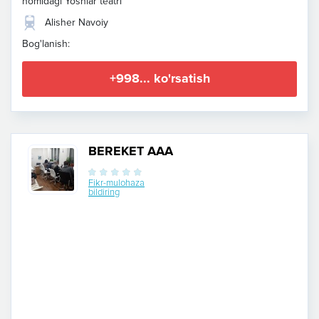
nomidagi Yoshlar teatri
Alisher Navoiy
Bog'lanish:
+998... ko'rsatish
BEREKET AAA
Fikr-mulohaza
bildiring