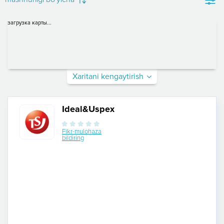
загрузка карты...
Xaritani kengaytirish
Ideal&Uspex
Fikr-mulohaza
bildiring