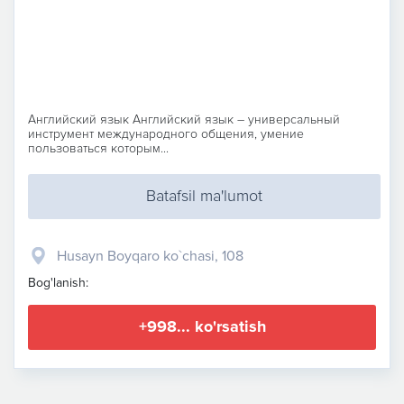
Английский язык Английский язык – универсальный
инструмент международного общения, умение
пользоваться которым...
Batafsil ma'lumot
Husayn Boyqaro ko`chasi, 108
Bog'lanish:
+998... ko'rsatish