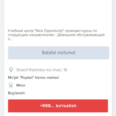
Учебный центр "New Opportunity" проводит курсы по
следующим направлениям: - Домашний обслуживающий
п...
Batafsil ma'lumot
Sharof Rashidov ko`chasi, 16
Mo`ljal: "Poytaxt" biznes markazi
Minor
Bog'lanish:
+998... ko'rsatish