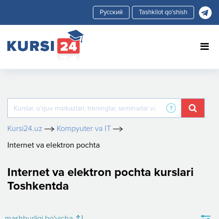
Tashkilot qo'shish
Kursi24.uz
Kompyuter va IT
Internet va elektron pochta
Internet va elektron pochta kurslari
Toshkentda
mashhurligi bo'yicha