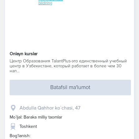
bildiring
Onlayn kurslar
Центр Образования TalantPlus-это единственный учебный
центр в Узбекистане, который работает в более чем 30
нап...
Batafsil ma'lumot
Abdulla Qahhor ko`chasi, 47
Mo`ljal: Baraka milliy taomlar
Toshkent
Bog'lanish: