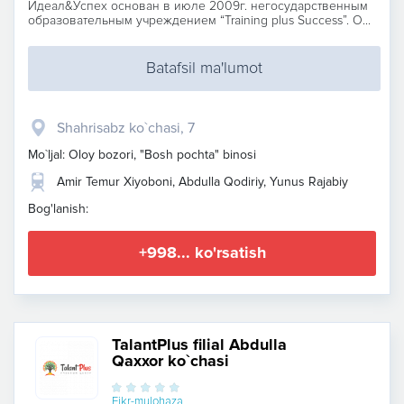
Идеал&Успех основан в июле 2009г. негосударственным
образовательным учреждением “Training plus Success”. О...
Batafsil ma'lumot
Shahrisabz ko`chasi, 7
Mo`ljal: Oloy bozori, "Bosh pochta" binosi
Amir Temur Xiyoboni, Abdulla Qodiriy, Yunus Rajabiy
Bog'lanish:
+998... ko'rsatish
TalantPlus filial Abdulla
Qaxxor ko`chasi
Fikr-mulohaza