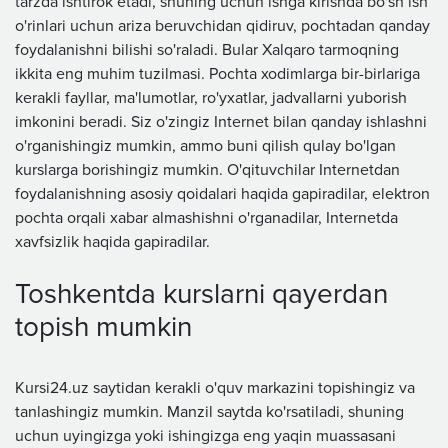
tarzda ishtirok etadi, shuning uchun ishga kirishda bo'sh ish
o'rinlari uchun ariza beruvchidan qidiruv, pochtadan qanday
foydalanishni bilishi so'raladi. Bular Xalqaro tarmoqning
ikkita eng muhim tuzilmasi. Pochta xodimlarga bir-birlariga
kerakli fayllar, ma'lumotlar, ro'yxatlar, jadvallarni yuborish
imkonini beradi. Siz o'zingiz Internet bilan qanday ishlashni
o'rganishingiz mumkin, ammo buni qilish qulay bo'lgan
kurslarga borishingiz mumkin. O'qituvchilar Internetdan
foydalanishning asosiy qoidalari haqida gapiradilar, elektron
pochta orqali xabar almashishni o'rganadilar, Internetda
xavfsizlik haqida gapiradilar.
Toshkentda kurslarni qayerdan
topish mumkin
Kursi24.uz saytidan kerakli o'quv markazini topishingiz va
tanlashingiz mumkin. Manzil saytda ko'rsatiladi, shuning
uchun uyingizga yoki ishingizga eng yaqin muassasani