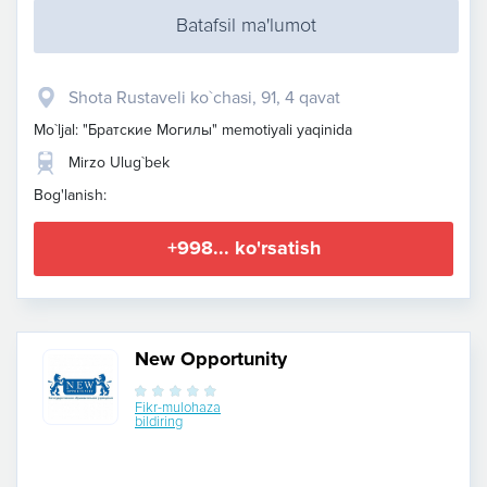
Batafsil ma'lumot
Shota Rustaveli ko`chasi, 91, 4 qavat
Mo`ljal: "Братские Могилы" memotiyali yaqinida
Mirzo Ulug`bek
Bog'lanish:
+998... ko'rsatish
New Opportunity
Fikr-mulohaza
bildiring