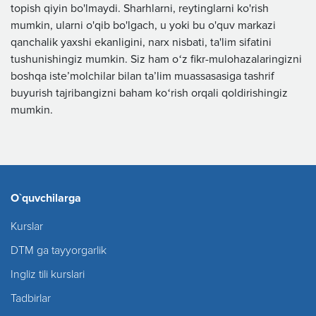
topish qiyin bo'lmaydi. Sharhlarni, reytinglarni ko'rish
mumkin, ularni o'qib bo'lgach, u yoki bu o'quv markazi
qanchalik yaxshi ekanligini, narx nisbati, ta'lim sifatini
tushunishingiz mumkin. Siz ham oʻz fikr-mulohazalaringizni
boshqa isteʼmolchilar bilan taʼlim muassasasiga tashrif
buyurish tajribangizni baham koʻrish orqali qoldirishingiz
mumkin.
O`quvchilarga
Kurslar
DTM ga tayyorgarlik
Ingliz tili kurslari
Tadbirlar