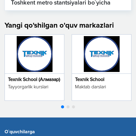
Toshkent metro stantsiyalari bo`yicha
Yangi qo'shilgan o'quv markazlari
Texnik School (Алмазар)
Texnik School
Tayyorgarlik kurslari
Maktab darslari
O`quvchilarga