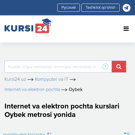
Tashkilot qo'shish
Kursi24.uz
Kompyuter va IT
Internet va elektron pochta
Oybek
Internet va elektron pochta kurslari
Oybek metrosi yonida
mashhurligi bo'yicha