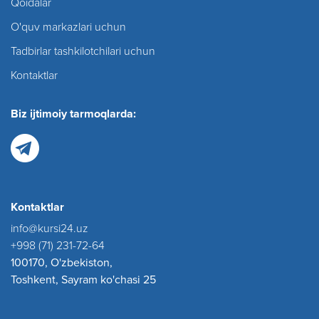
Qoidalar
O'quv markazlari uchun
Tadbirlar tashkilotchilari uchun
Kontaktlar
Biz ijtimoiy tarmoqlarda:
Kontaktlar
info@kursi24.uz
+998 (71) 231-72-64
100170, O'zbekiston,
Toshkent, Sayram ko'chasi 25