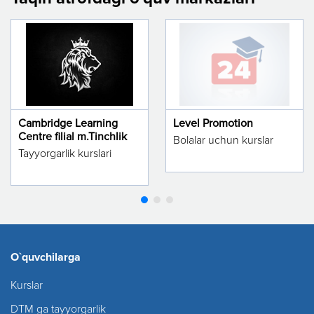
Cambridge Learning
Level Promotion
Centre filial m.Tinchlik
Bolalar uchun kurslar
Tayyorgarlik kurslari
O`quvchilarga
Kurslar
DTM ga tayyorgarlik