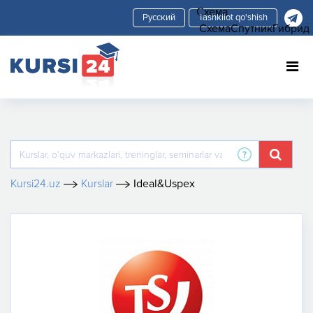
Схема
Tashkilot qo'shish
Схема
Спутник
Гибрид
Kursi24.uz
Kurslar
Ideal&Uspex