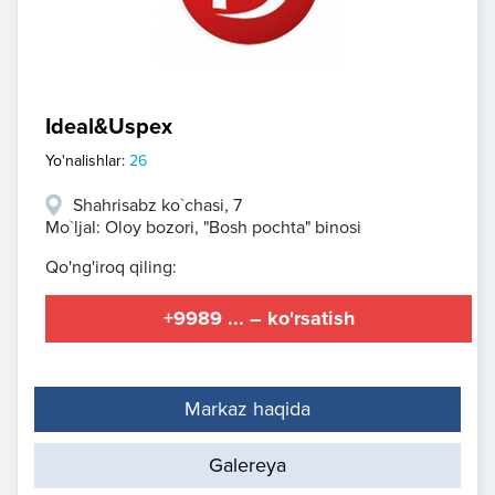
Ideal&Uspex
Yo'nalishlar:
26
Shahrisabz ko`chasi, 7
Mo`ljal: Oloy bozori, "Bosh pochta" binosi
Qo'ng'iroq qiling:
+9989 ... – ko'rsatish
Markaz haqida
Galereya