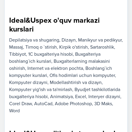
Ideal&Uspex o'quv markazi
kurslari
Depilatsiya va shugaring
Dizayn
Manikyur va pedikyur
Massaj
Tirnoq o `stirish
Kirpik o'stirish
Sartaroshlik
Tibbiyot
1C buxgalteriya hisobi
Buxgalteriya
boshlang`ich kurslari
Buxgalterlarning malakasini
oshirish
Internet va elektron pochta
Boshlang`ich
kompyuter kurslari
Ofis hodimlari uchun kompyuter
Kompyuter dizayni
Modellashtirish va dizayn
Kompyuter yig'ish va ta'mirlash
Byudjet tashkilotlarida
buxgalteriya hisobi
Animatsiya
Excel
Interyer dizayni
Corel Draw
AutoCad
Adobe Photoshop
3D Maks
Word