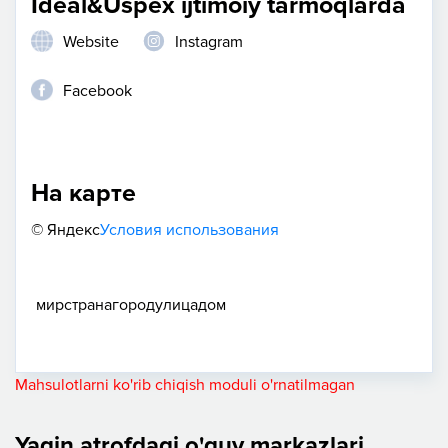
Ideal&Uspex ijtimoiy tarmoqlarda
Website
Instagram
Facebook
На карте
© Яндекс
Условия использования
мир
страна
город
улица
дом
Mahsulotlarni ko'rib chiqish moduli o'rnatilmagan
Yaqin atrofdagi o'quv markazlari