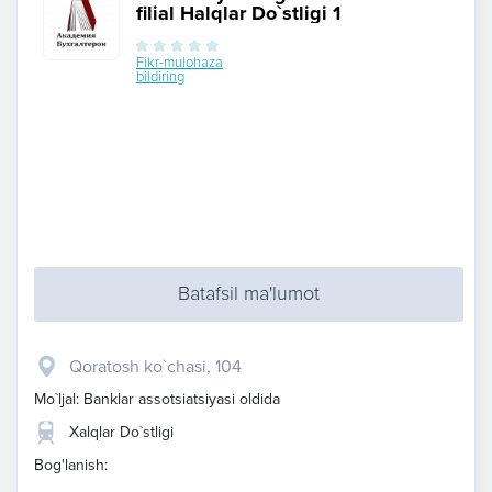
filial Halqlar Do`stligi 1
Fikr-mulohaza
bildiring
Batafsil ma'lumot
Qoratosh ko`chasi, 104
Mo`ljal: Banklar assotsiatsiyasi oldida
Xalqlar Do`stligi
Bog'lanish: