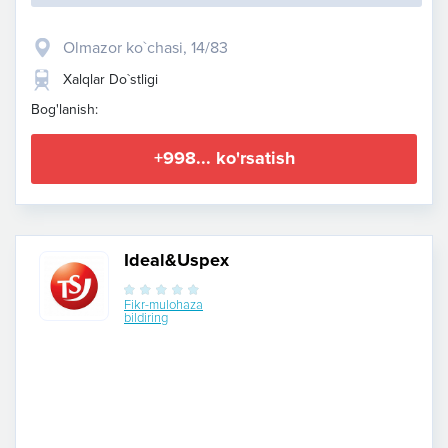
Olmazor ko`chasi, 14/83
Xalqlar Do`stligi
Bog'lanish:
+998... ko'rsatish
Ideal&Uspex
Fikr-mulohaza
bildiring