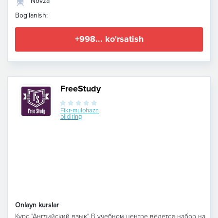
Novza
Bog'lanish:
+998... ko'rsatish
FreeStudy
Fikr-mulohaza
bildiring
Onlayn kurslar
Курс "Английский язык" В учебном центре ведется набор на