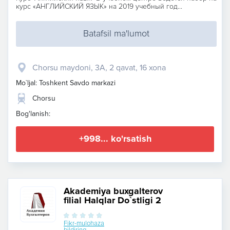
курс «АНГЛИЙСКИЙ ЯЗЫК» на 2019 учебный год...
Batafsil ma'lumot
Chorsu maydoni, 3A, 2 qavat, 16 xona
Mo`ljal: Toshkent Savdo markazi
Chorsu
Bog'lanish:
+998... ko'rsatish
Akademiya buxgalterov
filial Halqlar Do`stligi 2
Fikr-mulohaza
bildiring