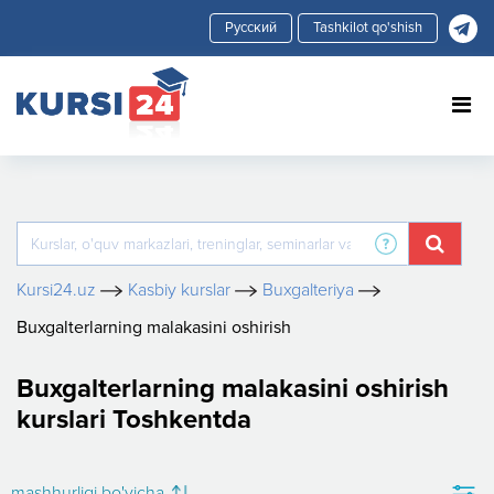
Tashkilot qo'shish
Kursi24.uz
Kasbiy kurslar
Buxgalteriya
Buxgalterlarning malakasini oshirish
Buxgalterlarning malakasini oshirish
kurslari Toshkentda
mashhurligi bo'yicha