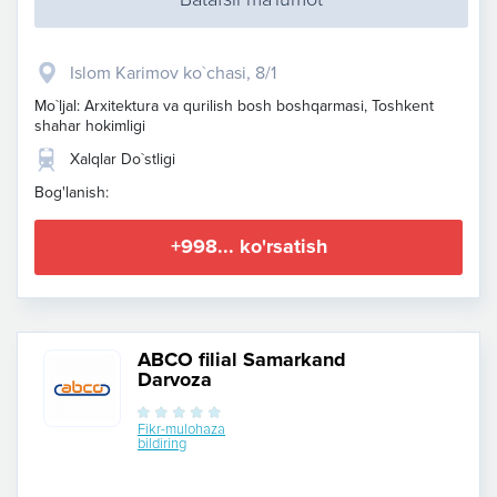
Islom Karimov ko`chasi, 8/1
Mo`ljal: Arxitektura va qurilish bosh boshqarmasi, Toshkent
shahar hokimligi
Xalqlar Do`stligi
Bog'lanish:
+998... ko'rsatish
ABCO filial Samarkand
Darvoza
Fikr-mulohaza
bildiring