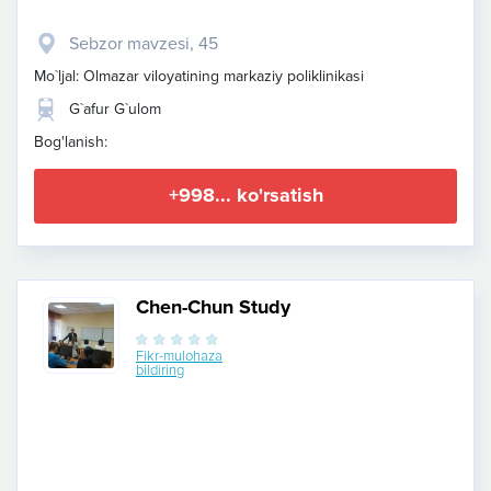
Sebzor mavzesi, 45
Mo`ljal: Olmazar viloyatining markaziy poliklinikasi
G`afur G`ulom
Bog'lanish:
+998... ko'rsatish
Chen-Chun Study
Fikr-mulohaza
bildiring