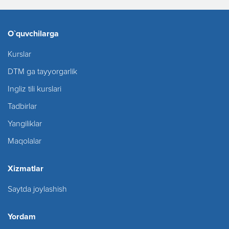
O`quvchilarga
Kurslar
DTM ga tayyorgarlik
Ingliz tili kurslari
Tadbirlar
Yangiliklar
Maqolalar
Xizmatlar
Saytda joylashish
Yordam