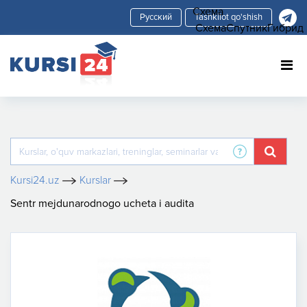
Схема
Tashkilot qo'shish
Схема
Спутник
Гибрид
Kursi24.uz
Kurslar
Sentr mejdunarodnogo ucheta i audita