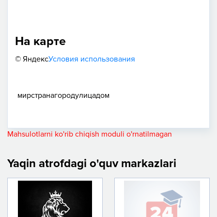
На карте
© Яндекс
Условия использования
мир
страна
город
улица
дом
Mahsulotlarni ko'rib chiqish moduli o'rnatilmagan
Yaqin atrofdagi o'quv markazlari