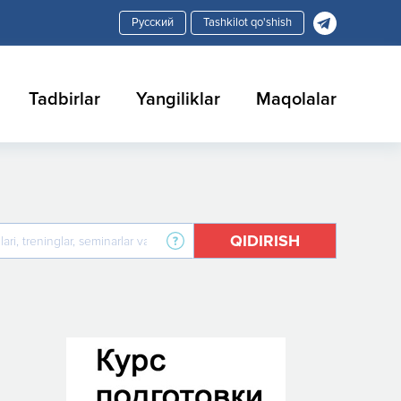
Tashkilot qo'shish
Tadbirlar
Yangiliklar
Maqolalar
QIDIRISH