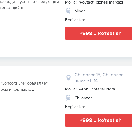
 проводит курсы по следующим
Mo`ljal: "Poytaxt" biznes markazi
живающий п...
Minor
Bog'lanish:
+998... ko'rsatish
Chilonzor-15, Chilonzor
mavzesi, 14
Concord Lite" объявляет
Mo`ljal: 7-sonli notarial idora
рсы и компьюте...
Chilonzor
Bog'lanish:
+998... ko'rsatish