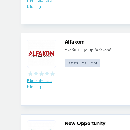
Fikr-mulohaza
bildiring
Alfakom
Учебный центр "Alfakom"
Batafsil ma'lumot
Fikr-mulohaza
bildiring
New Opportunity