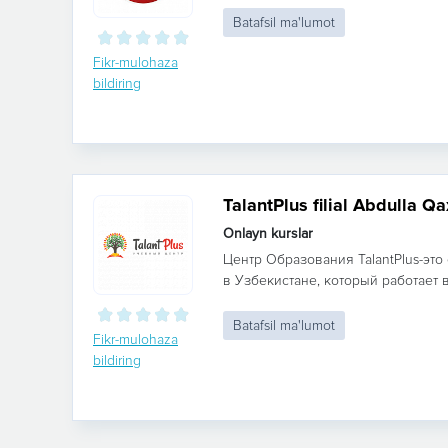
Batafsil ma'lumot
Fikr-mulohaza
bildiring
TalantPlus filial Abdulla Qa
Onlayn kurslar
Центр Образования TalantPlus-эт
в Узбекистане, который работает в
Batafsil ma'lumot
Fikr-mulohaza
bildiring