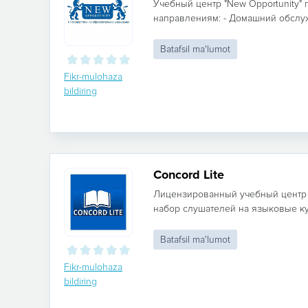
Учебный центр "New Opportunity"
направлениям: - Домашний обслу
Batafsil ma'lumot
Fikr-mulohaza
bildiring
Concord Lite
Лицензированный учебный центр "
набор слушателей на языковые ку
Batafsil ma'lumot
Fikr-mulohaza
bildiring