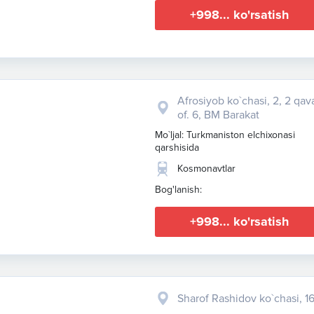
+998... ko'rsatish
Afrosiyob ko`chasi, 2, 2 qava
of. 6, BM Barakat
Mo`ljal: Turkmaniston elchixonasi
qarshisida
Kosmonavtlar
Bog'lanish:
+998... ko'rsatish
Sharof Rashidov ko`chasi, 1