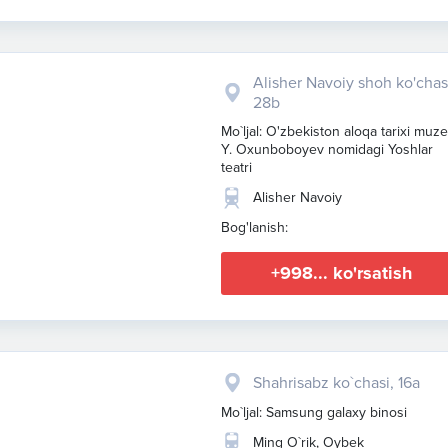
Alisher Navoiy shoh ko'chas
28b
Mo`ljal: O'zbekiston aloqa tarixi muze
Y. Oxunboboyev nomidagi Yoshlar
teatri
Alisher Navoiy
Bog'lanish:
+998... ko'rsatish
Shahrisabz ko`chasi, 16a
Mo`ljal: Samsung galaxy binosi
Ming O`rik, Oybek