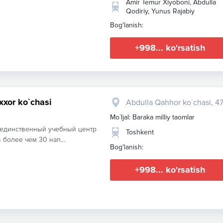
Amir Temur Xiyoboni, Abdulla
Qodiriy, Yunus Rajabiy
Bog'lanish:
+998... ko'rsatish
xxor ko`chasi
Abdulla Qahhor ko`chasi, 4
Mo`ljal: Baraka milliy taomlar
о единственный учебный центр
Toshkent
 более чем 30 нап...
Bog'lanish:
+998... ko'rsatish