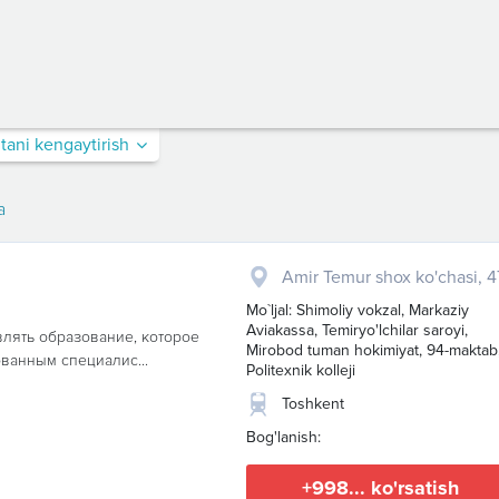
itani kengaytirish
a
Amir Temur shox ko'chasi, 4
Mo`ljal: Shimoliy vokzal, Markaziy
Aviakassa, Temiryo'lchilar saroyi,
влять образование, которое
Mirobod tuman hokimiyat, 94-maktab
ванным специалис...
Politexnik kolleji
Toshkent
Bog'lanish:
+998... ko'rsatish