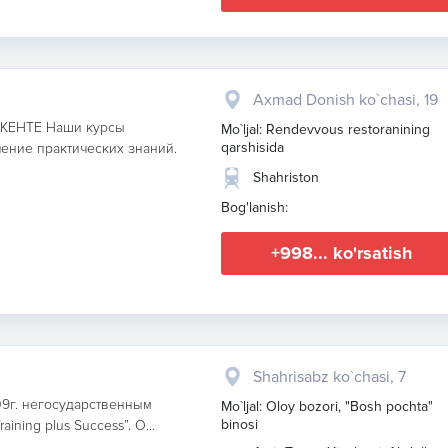
Axmad Donish ko`chasi, 19
ЕНТЕ Наши курсы
Mo`ljal: Rendevvous restoranining
qarshisida
ение практических знаний.
Shahriston
Bog'lanish:
+998... ko'rsatish
Shahrisabz ko`chasi, 7
9г. негосударственным
Mo`ljal: Oloy bozori, "Bosh pochta"
binosi
ning plus Success”. О...