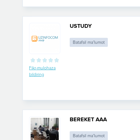
USTUDY
Batafsil ma'lumot
Fikr-mulohaza
bildiring
BEREKET AAA
Batafsil ma'lumot