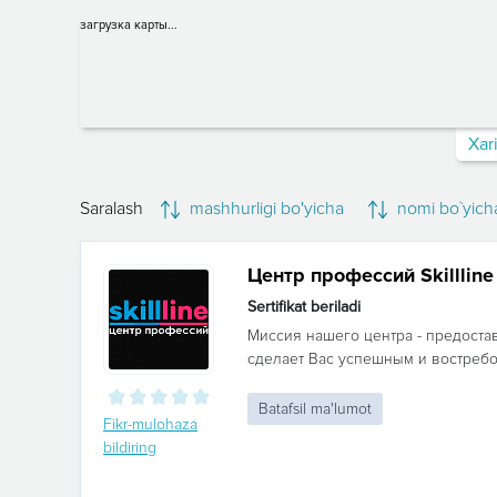
загрузка карты...
Xar
Saralash
mashhurligi bo'yicha
nomi bo`yich
Центр профессий Skillline
Sertifikat beriladi
Миссия нашего центра - предоста
сделает Вас успешным и востребо
Batafsil ma'lumot
Fikr-mulohaza
bildiring