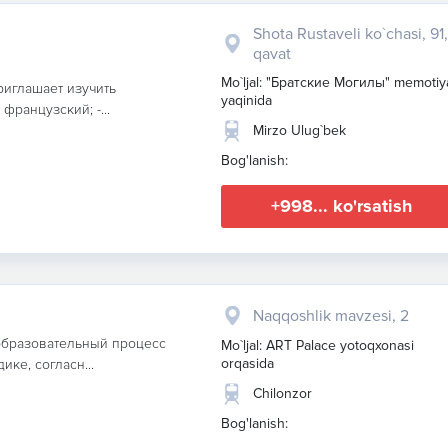
Shota Rustaveli ko`chasi, 91,
qavat
Mo`ljal: "Братские Могилы" memotiya
иглашает изучить
yaqinida
французский; -...
Mirzo Ulug`bek
Bog'lanish:
+998... ko'rsatish
Naqqoshlik mavzesi, 2
 образовательный процесс
Mo`ljal: ART Palace yotoqxonasi
orqasida
ке, согласн...
Chilonzor
Bog'lanish: