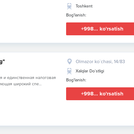
Toshkent
Bog'lanish:
+998... ko'rsatish
g"
Olmazor ko`chasi, 14/83
Xalqlar Do`stligi
вая и единственная налоговая
Bog'lanish:
яющая широкий спе...
+998... ko'rsatish