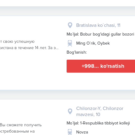
Bratislava ko`chasi, 11
Mo`ljal: Bobur bog'idagi gullar bozori
дет свою успешную
Ming O`rik, Oybek
тана в течение 14 лет. За э...
Bog'lanish:
+998... ko'rsatish
Chilonzor-Y, Chilonzor
mavzesi, 10
Mo`ljal: 1-Respublika tibbiyot kolleji
 Вы сможете получить
остребованным на
Novza