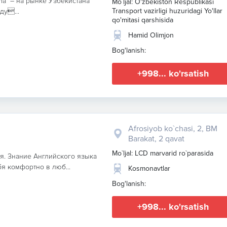
ma" – на рынке Узбекистана
Mo`ljal: O'zbekiston Respublikasi
Transport vazirligi huzuridagi Yo'llar
ду...
qo'mitasi qarshisida
Hamid Olimjon
Bog'lanish:
+998... ko'rsatish
Afrosiyob ko`chasi, 2, BM
Barakat, 2 qavat
Mo`ljal: LCD marvarid ro`parasida
я. Знание Английского языка
бя комфортно в люб...
Kosmonavtlar
Bog'lanish:
+998... ko'rsatish