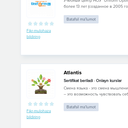
Учебный центр НОУ "Uniform Opti
более 13 лет (созданное в 2005 го
Batafsil ma'lumot
Fikr-mulohaza
bildiring
Atlantis
Sertifikat beriladi · Onlayn kurslar
Смена языка - это смена мышлени
– это возможность чувствовать се
Batafsil ma'lumot
Fikr-mulohaza
bildiring