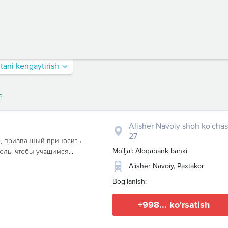
itani kengaytirish
a
Alisher Navoiy shoh ko'chas
27
тр, призванный приносить
Mo`ljal: Aloqabank banki
ель, чтобы учащимся...
Alisher Navoiy, Paxtakor
Bog'lanish:
+998... ko'rsatish