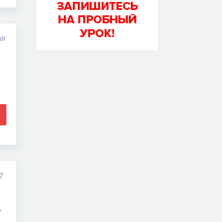
ar
7
,