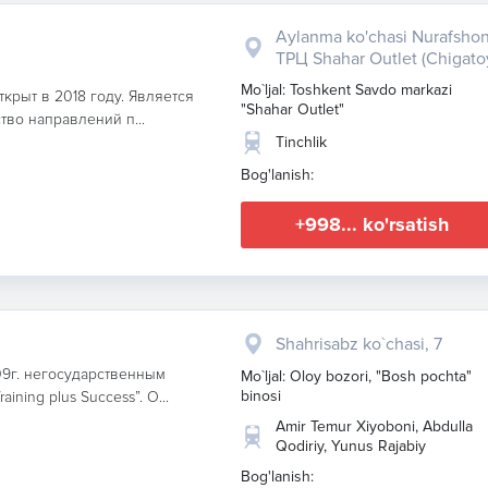
Aylanma ko'chasi Nurafshon
ТРЦ Shahar Outlet (Chigato
Mo`ljal: Toshkent Savdo markazi
ткрыт в 2018 году. Является
"Shahar Outlet"
тво направлений п...
Tinchlik
Bog'lanish:
+998... ko'rsatish
Shahrisabz ko`chasi, 7
9г. негосударственным
Mo`ljal: Oloy bozori, "Bosh pochta"
binosi
ning plus Success”. О...
Amir Temur Xiyoboni, Abdulla
Qodiriy, Yunus Rajabiy
Bog'lanish: