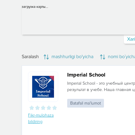
загрузка карты...
Xar
Saralash
mashhurligi bo'yicha
nomi bo`yich
Imperial School
Imperial School - это учебный цен
результат в учебе. Наша главная ц
Batafsil ma'lumot
Fikr-mulohaza
bildiring