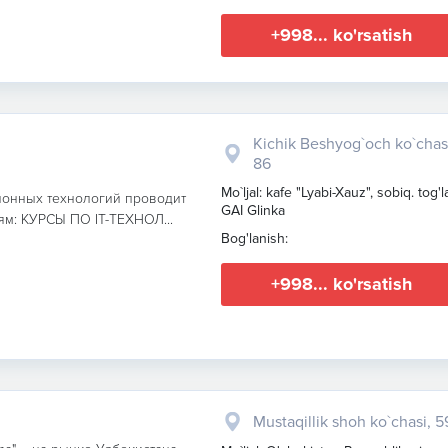
+998... ko'rsatish
Kichik Beshyog`och ko`chas
86
Mo`ljal: kafe "Lyabi-Xauz", sobiq. tog'la
ионных технологий проводит
GAI Glinka
м: КУРСЫ ПО IT-ТЕХНОЛ...
Bog'lanish:
+998... ko'rsatish
Mustaqillik shoh ko`chasi, 5