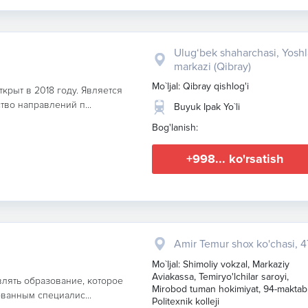
Ulug‘bek shaharchasi, Yoshl
markazi (Qibray)
Mo`ljal: Qibray qishlog'i
ткрыт в 2018 году. Является
тво направлений п...
Buyuk Ipak Yo`li
Bog'lanish:
+998... ko'rsatish
Amir Temur shox ko'chasi, 4
Mo`ljal: Shimoliy vokzal, Markaziy
Aviakassa, Temiryo'lchilar saroyi,
влять образование, которое
Mirobod tuman hokimiyat, 94-maktab
ванным специалис...
Politexnik kolleji