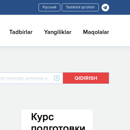
Tashkilot qo'shish
Tadbirlar
Yangiliklar
Maqolalar
QIDIRISH