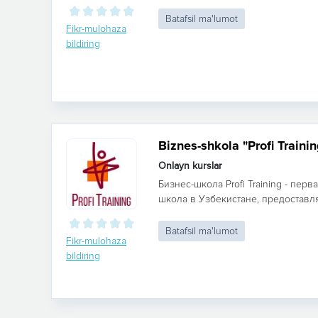
Batafsil ma'lumot
Fikr-mulohaza
bildiring
Biznes-shkola "Profi Trainin
Onlayn kurslar
Бизнес-школа Profi Training - пер
школа в Узбекистане, предоставл
Batafsil ma'lumot
Fikr-mulohaza
bildiring